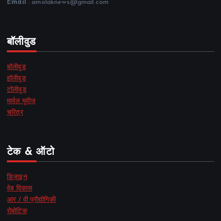
Email
: amolaknews@gmail.com
बॉलीवुड
बॉलीवुड
हॉलीवुड
टॉलीवुड
मार्वल मूवीज
चरित्र
टेक & ऑटो
डिज़ाइन
वेब विकास
आर / वी प्रौद्योगिकी
रोबोटिक