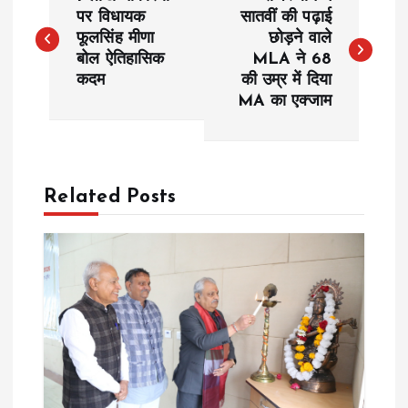
o
पर विधायक
सातवीं की पढ़ाई
फूलसिंह मीणा
छोड़ने वाले
बोल ऐतिहासिक
MLA ने 68
s
कदम
की उम्र में दिया
MA का एक्जाम
t
n
a
Related Posts
v
i
g
a