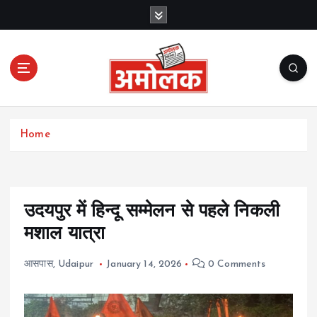
S
k
i
p
t
o
c
Amolak News
o
Home
n
t
e
n
t
उदयपुर में हिन्दू सम्मेलन से पहले निकली
मशाल यात्रा
आसपास
,
Udaipur
January 14, 2026
0 Comments