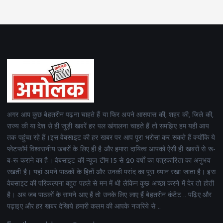
अगर आप कुछ बेहतरीन पढ़ना चाहते हैं या फिर अपने आसपास की, शहर की, जिले की,
राज्य की या देश से ही जुड़ी खबरें हर पल खंगालना चाहते हैं तो समझिए हम यही आप
तक पहुंचा रहे हैं।इस वेबसाइट की हर खबर पर आप पूरा भरोसा कर सकते हैं क्योंकि ये
प्लेटफॉर्म विश्वसनीय खबरों के लिए ही है और हमारा दायित्व आपको ऐसी ही खबरों से रू-
ब-रू कराने का है। वेबसाइट की न्यूज टीम 15 से 20 वर्षों का पत्रकारिता का अनुभव
रखती है। यहां अपने पाठकों के हितों और उनकी पसंद का पूरा ध्यान रखा जाता है। इस
वेबसाइट की परिकल्पना बहुत पहले से मन में थी लेकिन कुछ अच्छा करने में देर तो होती
है। अब जब पाठकों के सामने आए हैं तो उनके लिए लाए हैं बेहतरीन कंटेंट .. पढ़िए और
पढ़ाइए और हर खबर देखिये हमारी कलम की आपके नजरिये से ..