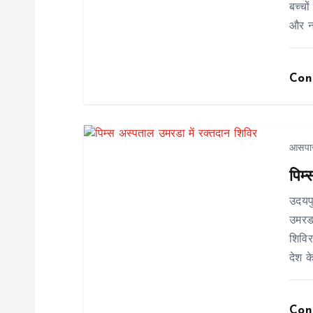
बच्चो
i
और न
g
Con
a
t
आसपा
पिम
i
उदयप
o
उमरडा
शिविर
n
देश क
Con