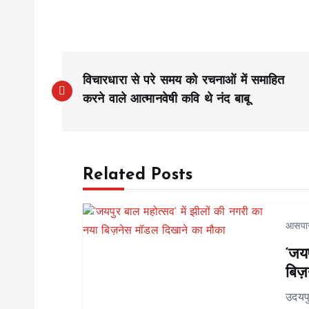
P
विचारधारा से परे समय को रचनाओं में समाहित
o
करने वाले आत्मानवेषी कवि थे नंद बाबू
s
Related Posts
t
n
आसपा
‘जयप
a
बिज़
v
उदयप