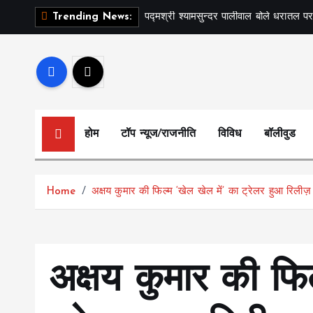
S
पद्मश्री श्यामसुन्दर पालीवाल बोले धरातल पर
Trending News:
k
i
p
t
o
c
होम
टॉप न्यूज/राजनीति
विविध
बॉलीवुड
o
n
t
Home
अक्षय कुमार की फिल्म ‘खेल खेल में’ का ट्रेलर हुआ रिलीज़
e
n
t
अक्षय कुमार की फिल