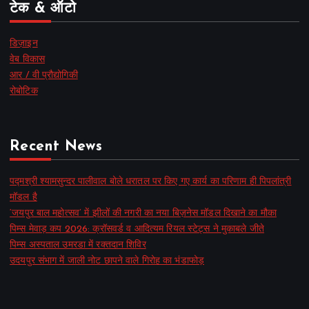
टेक & ऑटो
डिज़ाइन
वेब विकास
आर / वी प्रौद्योगिकी
रोबोटिक
Recent News
पद्मश्री श्यामसुन्दर पालीवाल बोले धरातल पर किए गए कार्य का परिणाम ही पिपलांत्री
मॉडल है
‘जयपुर बाल महोत्सव’ में झीलों की नगरी का नया बिज़नेस मॉडल दिखाने का मौका
पिम्स मेवाड़ कप 2026: क्रॉसवर्ड व आदित्यम रियल स्टेट्स ने मुकाबले जीते
पिम्स अस्पताल उमरडा में रक्तदान शिविर
उदयपुर संभाग में जाली नोट छापने वाले गिरोह का भंडाफोड़