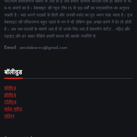
प्लेटफॉर्म विश्वसनीय खबरों के लिए ही है और हमारा दायित्व आपको ऐसी ही खबरों से रू-
ब-रू कराने का है। वेबसाइट की न्यूज टीम 15 से 20 वर्षों का पत्रकारिता का अनुभव
रखती है। यहां अपने पाठकों के हितों और उनकी पसंद का पूरा ध्यान रखा जाता है। इस
वेबसाइट की परिकल्पना बहुत पहले से मन में थी लेकिन कुछ अच्छा करने में देर तो होती
है। अब जब पाठकों के सामने आए हैं तो उनके लिए लाए हैं बेहतरीन कंटेंट .. पढ़िए और
पढ़ाइए और हर खबर देखिये हमारी कलम की आपके नजरिये से ..
Email
: amolaknews@gmail.com
बॉलीवुड
बॉलीवुड
हॉलीवुड
टॉलीवुड
मार्वल मूवीज
चरित्र