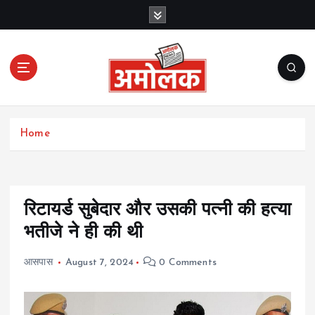
S
k
i
p
t
o
c
Amolak News
o
Home
n
t
e
n
t
रिटायर्ड सुबेदार और उसकी पत्नी की हत्या
भतीजे ने ही की थी
आसपास
August 7, 2024
0 Comments