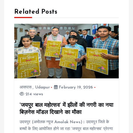
n
Related Posts
a
v
i
g
a
आसपास
,
Udaipur
February 19, 2026
214 views
t
‘जयपुर बाल महोत्सव’ में झीलों की नगरी का नया
i
बिज़नेस मॉडल दिखाने का मौका
उदयपुर (अमोलक न्यूज Amolak News)। उदयपुर जिले के
o
बच्चों के लिए आयोजित होने जा रहा ‘जयपुर बाल महोत्सव’ प्रेरणा