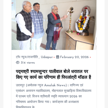
v
i
g
a
t
टॉप न्यूज/राजनीति
,
Udaipur
February 20, 2026
i
314 views
o
पद्मश्री श्यामसुन्दर पालीवाल बोले धरातल पर
किए गए कार्य का परिणाम ही पिपलांत्री मॉडल है
n
उदयपुर (अमोलक न्यूज Amolak News)। वाणिज्य एवं
प्रबंधन अध्ययन महाविद्यालय, मोहनलाल सुखाड़िया विश्वविद्यालय
में प्रथम प्रो. विजय श्रीमाली स्मृति व्याख्यान 2026 का
गरिमामय आयोजन किया गया। कार्यक्रम की अध्यक्षता
विश्वविद्यालय के…