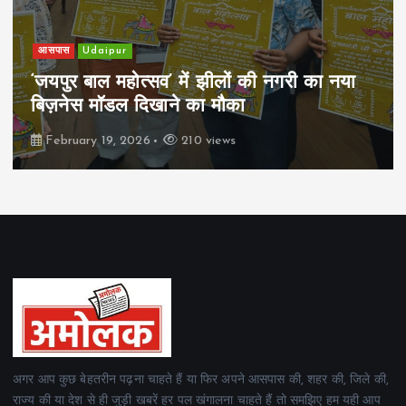
खेल
Udaipur
पिम्स मेवाड़ कप 2026: क्रॉसवर्ड व आदित्यम
रियल स्टेट्स ने मुकाबले जीते
February 19, 2026
162 views
अगर आप कुछ बेहतरीन पढ़ना चाहते हैं या फिर अपने आसपास की, शहर की, जिले की,
राज्य की या देश से ही जुड़ी खबरें हर पल खंगालना चाहते हैं तो समझिए हम यही आप