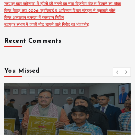
‘जयपुर बाल महोत्सव’ में झीलों की नगरी का नया बिज़नेस मॉडल दिखाने का मौका
पिम्स मेवाड़ कप 2026: क्रॉसवर्ड व आदित्यम रियल स्टेट्स ने मुकाबले जीते
पिम्स अस्पताल उमरडा में रक्तदान शिविर
उदयपुर संभाग में जाली नोट छापने वाले गिरोह का भंडाफोड़
Recent Comments
You Missed