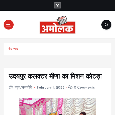
S
k
i
p
t
o
c
Amolak News
o
Home
n
t
e
n
t
उदयपुर कलक्टर मीणा का मिशन कोटड़ा
टॉप न्यूज/राजनीति
February 1, 2022
0 Comments