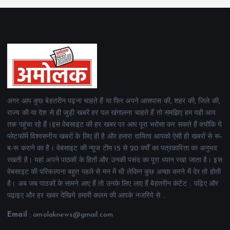
अगर आप कुछ बेहतरीन पढ़ना चाहते हैं या फिर अपने आसपास की, शहर की, जिले की,
राज्य की या देश से ही जुड़ी खबरें हर पल खंगालना चाहते हैं तो समझिए हम यही आप
तक पहुंचा रहे हैं।इस वेबसाइट की हर खबर पर आप पूरा भरोसा कर सकते हैं क्योंकि ये
प्लेटफॉर्म विश्वसनीय खबरों के लिए ही है और हमारा दायित्व आपको ऐसी ही खबरों से रू-
ब-रू कराने का है। वेबसाइट की न्यूज टीम 15 से 20 वर्षों का पत्रकारिता का अनुभव
रखती है। यहां अपने पाठकों के हितों और उनकी पसंद का पूरा ध्यान रखा जाता है। इस
वेबसाइट की परिकल्पना बहुत पहले से मन में थी लेकिन कुछ अच्छा करने में देर तो होती
है। अब जब पाठकों के सामने आए हैं तो उनके लिए लाए हैं बेहतरीन कंटेंट .. पढ़िए और
पढ़ाइए और हर खबर देखिये हमारी कलम की आपके नजरिये से ..
Email
: amolaknews@gmail.com