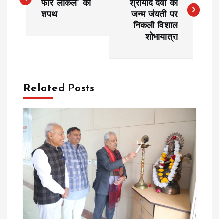
फॉर लोकल” की
श्रीयादे देवी की
शपथ
जन्म जंयती पर
s
निकली विशाल
शोभायात्रा
t
n
a
Related Posts
v
i
g
a
t