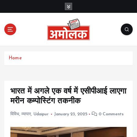
S
k
i
p
t
o
c
Amolak News
o
Home
n
t
e
n
t
भारत में अगले एक वर्ष में एसीपीआई लाएगा
मरीन कम्पोस्टिंग तकनीक
विविध
,
व्यापार
,
Udaipur
January 23, 2025
0 Comments