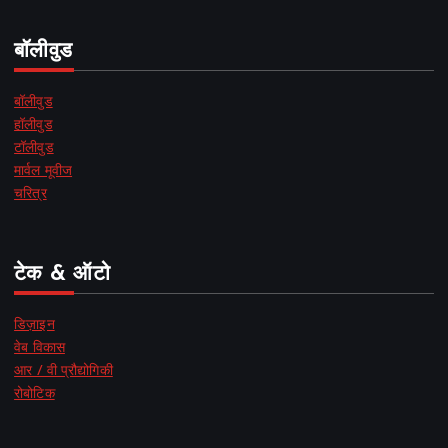
बॉलीवुड
बॉलीवुड
हॉलीवुड
टॉलीवुड
मार्वल मूवीज
चरित्र
टेक & ऑटो
डिज़ाइन
वेब विकास
आर / वी प्रौद्योगिकी
रोबोटिक