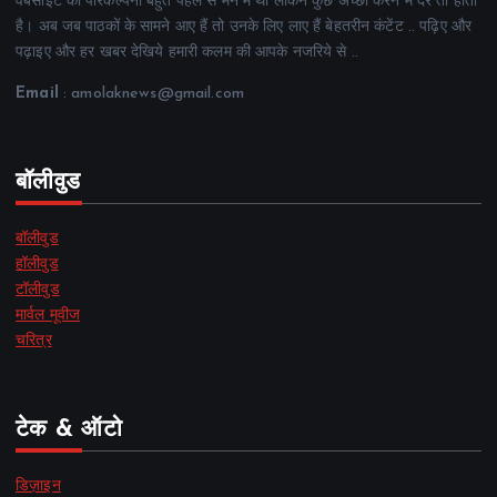
वेबसाइट की परिकल्पना बहुत पहले से मन में थी लेकिन कुछ अच्छा करने में देर तो होती
है। अब जब पाठकों के सामने आए हैं तो उनके लिए लाए हैं बेहतरीन कंटेंट .. पढ़िए और
पढ़ाइए और हर खबर देखिये हमारी कलम की आपके नजरिये से ..
Email
: amolaknews@gmail.com
बॉलीवुड
बॉलीवुड
हॉलीवुड
टॉलीवुड
मार्वल मूवीज
चरित्र
टेक & ऑटो
डिज़ाइन