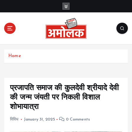
S
k
i
p
t
o
c
Amolak News
o
Home
n
t
e
n
t
प्रजापति समाज की कुलदेवी श्रीयादे देवी
की जन्म जंयती पर निकली विशाल
शोभायात्रा
विविध
January 31, 2025
0 Comments