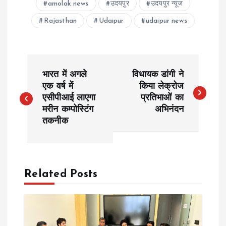
amolak news
उदयपुर
उदयपुर न्यूज
Rajasthan
Udaipur
udaipur news
P
भारत में अगले
विधायक डांगी ने
o
एक वर्ष में
किया लेक्रोज
एसीपीआई लाएगा
प्रतिभाओं का
मरीन कम्पोस्टिंग
अभिनंदन
s
तकनीक
t
n
Related Posts
a
v