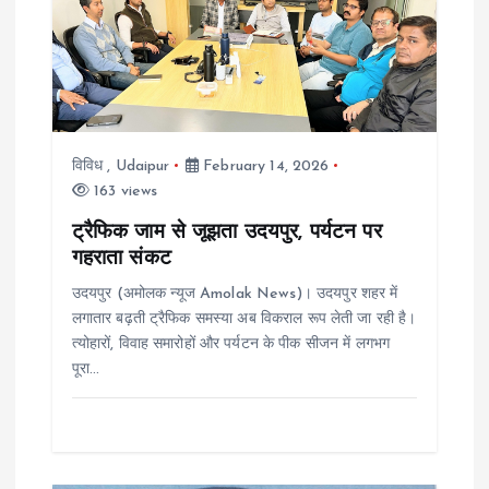
i
g
a
विविध
,
Udaipur
February 14, 2026
t
163 views
i
ट्रैफिक जाम से जूझता उदयपुर, पर्यटन पर
गहराता संकट
o
उदयपुर (अमोलक न्यूज Amolak News)। उदयपुर शहर में
लगातार बढ़ती ट्रैफिक समस्या अब विकराल रूप लेती जा रही है।
n
त्योहारों, विवाह समारोहों और पर्यटन के पीक सीजन में लगभग
पूरा…