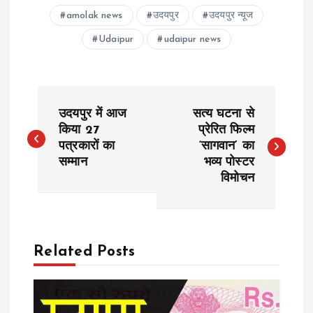
amolak news
उदयपुर
उदयपुर न्यूज
Udaipur
udaipur news
P
उदयपुर में आज
सत्य घटना से
o
किया 27
प्रेरित फिल्म
पत्रकारों का
‘सागवान’ का
सम्मान
भव्य पोस्टर
s
विमोचन
t
n
Related Posts
a
v