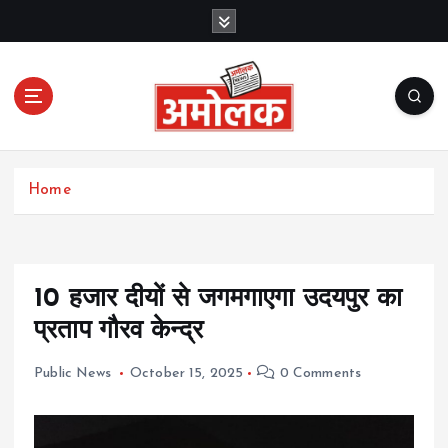
S
k
i
p
t
o
c
Amolak News
o
Home
n
t
e
n
t
10 हजार दीयों से जगमगाएगा उदयपुर का
प्रताप गौरव केन्द्र
Public News
October 15, 2025
0 Comments