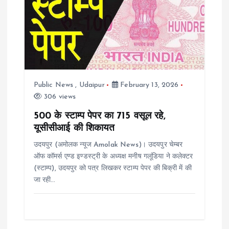
i
g
a
Public News
,
Udaipur
February 13, 2026
t
306 views
i
500 के स्टाम्प पेपर का 715 वसूल रहे,
यूसीसीआई की शिकायत
o
उदयपुर (अमोलक न्यूज Amolak News)। उदयपुर चेम्बर
ऑफ कॉमर्स एण्ड इण्डस्ट्री के अध्यक्ष मनीष गलूंडिया ने कलेक्टर
n
(स्टाम्प), उदयपुर को पत्र लिखकर स्टाम्प पेपर की बिक्री में की
जा रही…