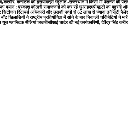
्मू-कश्मीर, कर्नाटक को हराया
मंत्री गहलोत -राजस्थान में किसी भी पेंशनर्स की पेंश
 का बयान : प्रकाश कोठारी समाजजनों को कर रहें गुमराह
एमपीयूएटी का बहुरंगी औ
 सिटीजन रिटायर्ड अधिकारी और उसकी पत्नी से 62 लाख से ज्यादा ठगे
सिटी पैलेस
बॉट खिलाडियों ने राष्ट्रीय प्रतियोगिता में सोने के बाद निकाली चाँदी
बेटियों ने मा
ल यूज प्लास्टिक थैलियां जब्त
बीसीआई चार्टर की नई कार्यकारिणी, देवेंद्र सिंह करीर 