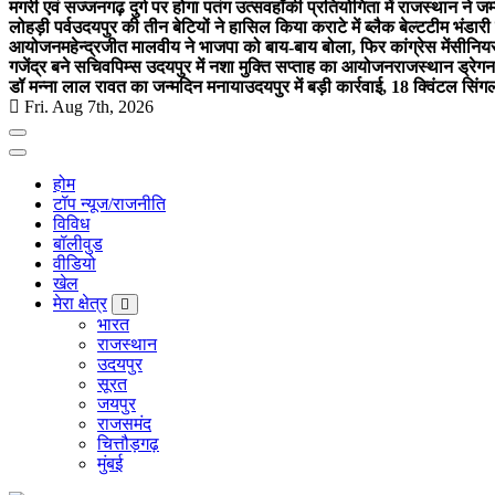
मगरी एवं सज्जनगढ़ दुर्ग पर होगा पतंग उत्सव
हॉकी प्रतियोगिता में राजस्थान ने जम
लोहड़ी पर्व
उदयपुर की तीन बेटियों ने हासिल किया कराटे में ब्लैक बेल्ट
टीम भंडारी
आयोजन
महेन्द्रजीत मालवीय ने भाजपा को बाय-बाय बोला, फिर कांग्रेस में
सीनियर
गजेंद्र बने सचिव
पिम्स उदयपुर में नशा मुक्ति सप्ताह का आयोजन
राजस्थान ड्रेगन 
डॉ मन्ना लाल रावत का जन्मदिन मनाया
उदयपुर में बड़ी कार्रवाई, 18 क्विंटल सिंग
Fri. Aug 7th, 2026
होम
टॉप न्यूज/राजनीति
विविध
बॉलीवुड
वीडियो
खेल
मेरा क्षेत्र
भारत
राजस्थान
उदयपुर
सूरत
जयपुर
राजसमंद
चित्तौड़गढ़
मुंबई