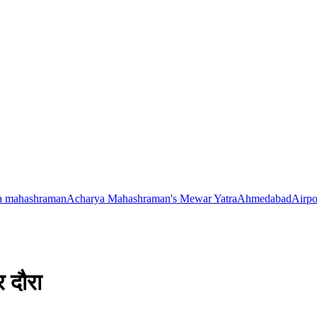
a mahashraman
Acharya Mahashraman's Mewar Yatra
Ahmedabad
Airpo
 दौरा