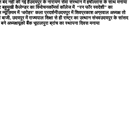
न बंद नहीं की गई है
उदयपुर के नारायण सेवा संस्थान में हर्षोल्लास के साथ मनाया
र बहुमुखी कैलेण्डर का विमोचन
कॉमर्स कॉलेज में “रन फॉर स्वदेशी” का
 म्यूज़ियम में ‘धरोहर’ कला प्रदर्शनी
उदयपुर में शिवप्रकाश अग्रवाल अध्यक्ष तो
री बाजी, उदयपुर में राज्यपाल शिक्षा से ही राष्ट्र का उत्थान संभव
उदयपुर के सांसद
बने अध्यक्ष
यूको बैंक भूपालपुरा ब्रांच का स्थापना दिवस मनाया