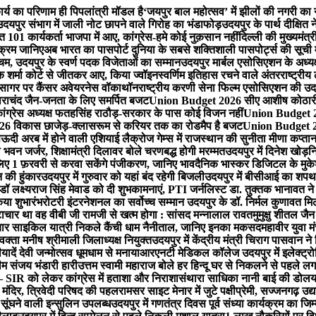
र्य का परिणाम ही पिपलांत्री मॉडल है
‘जयपुर बाल महोत्सव’ में झीलों की नगरी क
उदयपुर संभाग में जाली नोट छापने वाले गिरोह का भंडाफोड़
उदयपुर के पार्थ दीक्षित न
त 101 कार्यकर्ता भाजपा में आए, कांग्रेस-हमे कोई नुक़सान नहीं
दिल्ली की मुख्यमंत्र
यक्रम जानिए
अब भारत का पासपोर्ट दुनिया के सबसे शक्तिशाली पासपोर्ट्स की सूची म
चम, उदयपुर के स्वर्ण पदक विजेताओं का सम्मान
उदयपुर मार्बल एसोसिएशन के अध्यक
ोक शर्मा कोर्ट से जीतकर आए, किया ज्वॉइन
स्वर्णिम इतिहास रचने वाले अंतरराष्ट्रीय
तहसागर पर कैंसर अवेयरनेस वॉकाथॉन
राष्ट्रीय करणी सेना फिल्म एसोसिएशन की उदय
ाचंद जैन-जनता के लिए समर्पित बजट
Union Budget 2026 सीए आशीष कोठारी-रे
्रेस अध्यक्ष फतहसिंह राठौड़-सरकार के पास कोई विजन नहीं
Union Budget 202
 विकास छाजेड़-क्लासरूम से करियर तक का रोडमैप है बजट
Union Budget 202
ऊदी अरब में होने वाली एशियाई लैक्रोज गेम्स में राजस्थान की सुनीता मीणा कप्ता
 भवन जर्जर, शिक्षामंत्री दिलावर बोले चरणबद्ध होगी मरम्मत
उदयपुर में दिनेश खो​ड़
 लिए 1 फ़रवरी से करवा सकेंगे पंजीकरण, जानिए भाव
दैनिक भास्कर डिजिटल के मुकेश
न की हुंकार
उदयपुर में गुरुवार को यहां ​बंद रहेगी बिजली
उदयपुर में बीसीआई का शपथ ग
डॉ लक्ष्यराज सिंह मेवाड को दी शुभकामनाएं, PTI जर्नलिस्ट डा. तुक्तक भानावत ने
िया शुभारंभ
रोटरी इंटरनेशनल का सर्वोच्च सम्मान उदयपुर के डॉ. निर्मल कुणावत मि
ष्टाचार था वह वीबी जी रामजी से खत्म होगा : सांसद मन्नालाल रावत
मुमुक्षु शीतल ज
चार साइकिल यात्री निकले कैंची धाम नैनीताल, जानिए इनका मकसद
महावीर युवा म
वक्ता मनीष श्रीमाली जिलाध्यक्ष नियुक्त
उदयपुर में केंद्रीय मंत्री चिराग पासवान न
ादें देवी जन्मोत्सव धूमधाम से मनाया
आरएनटी मेडिकल कॉलेज उदयपुर में इलेक्ट्र
म संजय भंडारी हारी
उत्तम स्वामी महाराज बोले हर हिन्दू घर से निकलने से पहले 
 SIR को लेकर कांग्रेस में हताशा और निराशा
संथारा साधिका नानी बाई की डोलयात्
 मंदिर, त्रिवेदी परिषद की पहल
रामसर साइट मेनार में जुटे पक्षीप्रेमी, सज्जनगढ़ उद्या
सूंघने वाली इन्सुलिन उपलब्ध
उदयपुर में गणतंत्र दिवस पूर्व संध्या कार्यक्रम का ज