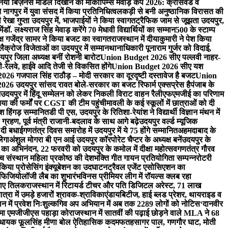
ा नया बिज़नेस मॉडल दिखाने का मौका
पिम्स मेवाड़ कप 2026: क्रॉसवर्ड व
े नागपुर में युवा संसद में किया प्रतिनिधित्व
लकड़ी से बनी अनुष्ठानिक विरासत की
ी रेखा गुप्ता उदयपुर में, भाजपाईयों ने किया स्वागत
ट्रैफिक जाम से जूझता उदयपुर,
ें
डॉ. लक्ष्यराज सिंह मेवाड़ करेंगे 70 मेधावी विद्यार्थियों का सम्मान
500 के स्टाम्प
्ष गजेंद्र सामर ने किया बजट का स्वागत
राजस्थान में दीयाकुमारी ने पेश किया
 लैक्रोज विजेताओं का उदयपुर में सम्मान
थानाधिकारी पूनाराम गुर्जर को विदाई,
पुर जिला अध्यक्ष बनीं रोशनी बारोट
Union Budget 2026 सीए पल्लवी नाहर-
लवे, हाईवे आदि तेजी से विकसित होंगे
Union Budget 2026 सीए यश
6 गजपाल सिंह राठौड़ – मोदी सरकार का दूरदृष्टी दस्तावेज है बजट
Union
6 उदयपुर सांसद रावत बोले-सरकार का बजट रिफार्म एक्सप्रेस है
पंजाब के
न
उदयपुर में हिंदू सम्मेलन को लेकर निकली विराट वाहन रैली
एफएमजीई का परिणाम
निया की फर्मों पर CGST की टीम पहुंची
मावली के कई स्कूलों में छात्राओं को दी
 हिंगड़ सम्मानित
डी पी एस, उदयपुर के रितिशा-रेयांश ने विद्यार्थी विज्ञान मंथन में
्रहण, पूर्व मंत्री राजानी-बदलाव के साथ आगे बढ़े
उदयपुर वर्ल्ड म्यूजिक
 दी बधाई
गणतंत्र दिवस समारोह में उदयपुर में ये 75 होंगे सम्मानित
अहमदाबाद के
लेगा
अंशुल मोगरा बी एन आई उदयपुर कॉरपोरेट चैप्टर के अध्यक्ष बनें
उदयपुर के
ैन का अभिनंदन, 22 फरवरी को उदयपुर के कमोल में दीक्षा महोत्सव
गणतंत्र गौरव
ंच संस्थान महिला प्रकोष्ठ की देशभक्ति गीत गायन प्रतियोगिता सम्पन्न
रोटरी
े किया प्रोसेसिंग इंक्यूबेशन का उदघाटन
ट्रैवल एजेंट एसोसिएशन का
ोफिजियोलॉजी लैब का शुभारंभ
विनस प्रीमियर लीग में रॉयल्स क्लब रहा
लगाए तिलक
राजस्थान में रिटायर्ड टीचर और पति डिजिटल अरेस्ट, 71 लाख
रा में उमड़े हजारों श्रावक-श्राविकाएं
डायबिटीज, हाई ब्लड प्रेशर, थायराइड व
न में प्रवेश निःशुल्क
गिव अप अभियान में अब तक 2289 लोगों को नोटिस
‘दानवीर
िम्मा एमजीजीएस पहाड़ा को
राजस्थान में सातवीं की पढ़ाई छोड़ने वाले MLA ने 68
िधायक फूलसिंह मीणा बोल ऐतिहासिक कदम
फतहसागर पाल, गणगौर घाट, मोती