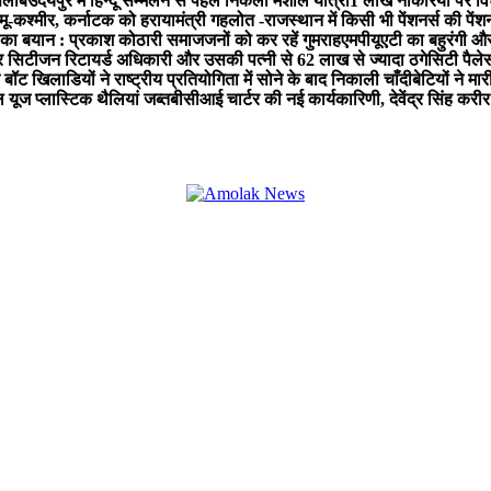
सैलाब
उदयपुर में हिन्दू सम्मेलन से पहले निकली मशाल यात्रा
1 लाख नौकरियों पर व
्मू-कश्मीर, कर्नाटक को हराया
मंत्री गहलोत -राजस्थान में किसी भी पेंशनर्स की पेंश
 का बयान : प्रकाश कोठारी समाजजनों को कर रहें गुमराह
एमपीयूएटी का बहुरंगी औ
 सिटीजन रिटायर्ड अधिकारी और उसकी पत्नी से 62 लाख से ज्यादा ठगे
सिटी पैलेस
बॉट खिलाडियों ने राष्ट्रीय प्रतियोगिता में सोने के बाद निकाली चाँदी
बेटियों ने मा
ल यूज प्लास्टिक थैलियां जब्त
बीसीआई चार्टर की नई कार्यकारिणी, देवेंद्र सिंह करीर 