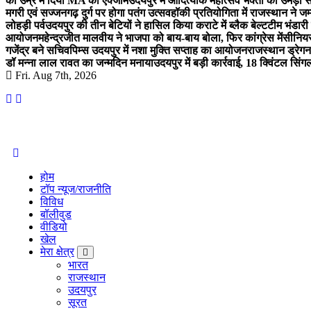
की उम्र में दिया MA का एक्जाम
उदयपुर में आदित्यार्क महोत्सव भक्तों का उमड़ा 
मगरी एवं सज्जनगढ़ दुर्ग पर होगा पतंग उत्सव
हॉकी प्रतियोगिता में राजस्थान ने जम
लोहड़ी पर्व
उदयपुर की तीन बेटियों ने हासिल किया कराटे में ब्लैक बेल्ट
टीम भंडारी
आयोजन
महेन्द्रजीत मालवीय ने भाजपा को बाय-बाय बोला, फिर कांग्रेस में
सीनियर
गजेंद्र बने सचिव
पिम्स उदयपुर में नशा मुक्ति सप्ताह का आयोजन
राजस्थान ड्रेगन 
डॉ मन्ना लाल रावत का जन्मदिन मनाया
उदयपुर में बड़ी कार्रवाई, 18 क्विंटल सिंग
Fri. Aug 7th, 2026
Amolak News
होम
टॉप न्यूज/राजनीति
विविध
बॉलीवुड
वीडियो
खेल
मेरा क्षेत्र
भारत
राजस्थान
उदयपुर
सूरत