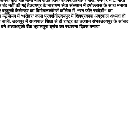
िधायक फूलसिंह मीणा बोल ऐतिहासिक कदम
फतहसागर पाल, गणगौर घाट, मोती
न बंद नहीं की गई है
उदयपुर के नारायण सेवा संस्थान में हर्षोल्लास के साथ मनाया
र बहुमुखी कैलेण्डर का विमोचन
कॉमर्स कॉलेज में “रन फॉर स्वदेशी” का
 म्यूज़ियम में ‘धरोहर’ कला प्रदर्शनी
उदयपुर में शिवप्रकाश अग्रवाल अध्यक्ष तो
री बाजी, उदयपुर में राज्यपाल शिक्षा से ही राष्ट्र का उत्थान संभव
उदयपुर के सांसद
बने अध्यक्ष
यूको बैंक भूपालपुरा ब्रांच का स्थापना दिवस मनाया