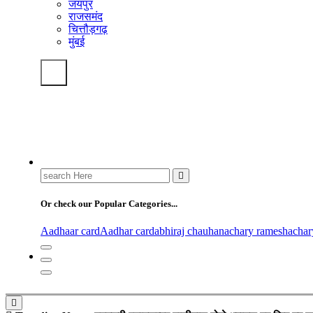
जयपुर
राजसमंद
चित्तौड़गढ़
मुंबई
Search
for:
Or check our Popular Categories...
Aadhaar card
Aadhar card
abhiraj chauhan
achary ramesh
acha