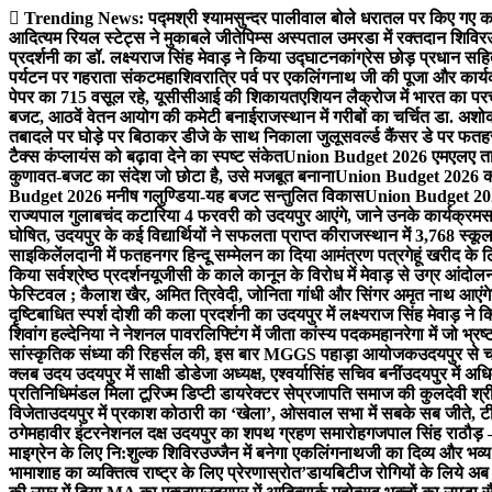
Skip
Trending News:
पद्मश्री श्यामसुन्दर पालीवाल बोले धरातल पर किए गए का
to
आदित्यम रियल स्टेट्स ने मुकाबले जीते
पिम्स अस्पताल उमरडा में रक्तदान शिविर
content
प्रदर्शनी का डॉ. लक्ष्यराज सिंह मेवाड़ ने किया उद्घाटन
कांग्रेस छोड़ प्रधान सहि
पर्यटन पर गहराता संकट
महाशिवरात्रि पर्व पर एकलिंगनाथ जी की पूजा और कार्
पेपर का 715 वसूल रहे, यूसीसीआई की शिकायत
एशियन लैक्रोज में भारत का पर
बजट, आठवें वेतन आयोग की कमेटी बनाई
राजस्थान में गरीबों का चर्चित डा. अश
तबादले पर घोड़े पर बिठाकर डीजे के साथ निकाला जुलूस
वर्ल्ड कैंसर डे पर फ
टैक्स कंप्लायंस को बढ़ावा देने का स्पष्ट संकेत
Union Budget 2026 एमएलए तार
कुणावत-बजट का संदेश जो छोटा है, उसे मजबूत बनाना
Union Budget 2026 कांग
Budget 2026 मनीष गलुण्डिया-यह बजट सन्तुलित विकास
Union Budget 2026
राज्यपाल गुलाबचंद कटारिया 4 फरवरी को उदयपुर आएंगे, जाने उनके कार्यक्रम
स
घोषित, उदयपुर के कई विद्यार्थियों ने सफलता प्राप्त की
राजस्थान में 3,768 स्कूल
साइकिलें
लदानी में फतहनगर हिन्दू सम्मेलन का दिया आमंत्रण पत्र
गेहूं खरीद के
किया सर्वश्रेष्ठ प्रदर्शन
यूजीसी के काले कानून के विरोध में मेवाड़ से उग्र आंदोल
फेस्टिवल ; कैलाश खैर, अमित त्रिवेदी, जोनिता गांधी और सिंगर अमृत नाथ आएंगे
दृष्टिबाधित स्पर्श दोशी की कला प्रदर्शनी का उदयपुर में लक्ष्यराज सिंह मेवाड़ ने क
शिवांग हल्देनिया ने नेशनल पावरलिफ्टिंग में जीता कांस्य पदक
महानरेगा में जो भ्र
सांस्कृतिक संध्या की रिहर्सल की, इस बार MGGS पहाड़ा आयोजक
उदयपुर से 
क्लब उदय उदयपुर में साक्षी डोडेजा अध्यक्ष, एश्वर्यासिंह सचिव बनीं
उदयपुर में अधि
प्रतिनिधिमंडल मिला टूरिज्म डिप्टी डायरेक्टर से
प्रजापति समाज की कुलदेवी श्रीय
विजेता
उदयपुर में प्रकाश कोठारी का ‘खेला’, ओसवाल सभा में सबके सब जीते, टी
ठगे
महावीर इंटरनेशनल दक्ष उदयपुर का शपथ ग्रहण समारोह
गजपाल सिंह राठौड़ –
माइग्रेन के लिए नि:शुल्क शिविर
उज्जैन में बनेगा एकलिंगनाथजी का दिव्य और भव्य
भामाशाह का व्यक्तित्व राष्ट्र के लिए प्रेरणास्रोत’
डायबिटीज रोगियों के लिये अब 