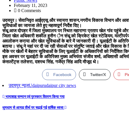
Public News
February 11, 2023
0 Comments
उदयपुर। सेवानिवृत आईएएसू और स्वायत्त शासन,नगरीय विकास विभाग और आवा
सुविधाओं का जायजा लेते हुए महत्वपूर्ण निर्देश दिए।
संधू आज दोपहर में जिला मुख्यालय पर स्थित महाराणा प्रताप खेल गांव पहुंचे और 
जिला खेल अधिकारी शकील हुसैन ेन संधू को क्रिकेट खेल स्टेडियम, मल्टीपर्पज इ
अवलोकन कराया और खेल सुविधाओं के बारे में जानकारी दी। यूआईटी के अतिरिक्त मुख्
बताया। संधू ने यहां पर दी जा रही सेवाओं पर संतुष्टि जताई और खेल विकास के लि
मौके पर खेलों में बेहतर सुविधाओं के लिए यूआईटी के अधिकारियों को निर्देशित क
इस अवसर पर यूआईटी के अतिरिक्त मुख्य अभियंता संजीव शर्मा, अधिशासी अभियंता
कंसल्टेंट्स तलेसरा, दशरथ सिंह, गजेंद्र सिंह आदि मौजूद थे।
Facebook
Twitter/X
Pi
उदयपुर न्यूज
Udaipur
udaipur city news
Post
भामाशाह सम्मान एवं पुरस्कार वितरण किया गया
navigation
धूमधाम से आयड़ तीर्थ पर चढ़ाई गई वार्षिक ध्वजा