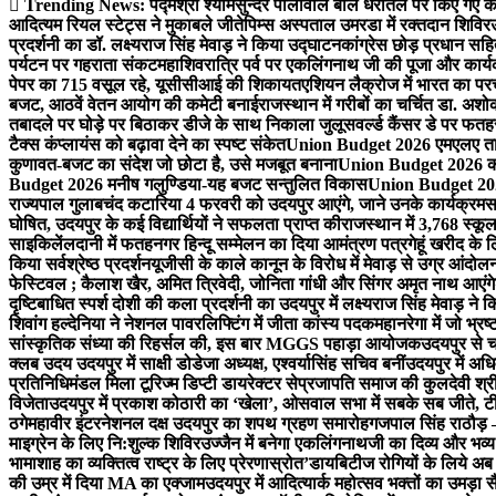
Trending News:
पद्मश्री श्यामसुन्दर पालीवाल बोले धरातल पर किए गए का
आदित्यम रियल स्टेट्स ने मुकाबले जीते
पिम्स अस्पताल उमरडा में रक्तदान शिविर
प्रदर्शनी का डॉ. लक्ष्यराज सिंह मेवाड़ ने किया उद्घाटन
कांग्रेस छोड़ प्रधान सहि
पर्यटन पर गहराता संकट
महाशिवरात्रि पर्व पर एकलिंगनाथ जी की पूजा और कार्
पेपर का 715 वसूल रहे, यूसीसीआई की शिकायत
एशियन लैक्रोज में भारत का पर
बजट, आठवें वेतन आयोग की कमेटी बनाई
राजस्थान में गरीबों का चर्चित डा. अश
तबादले पर घोड़े पर बिठाकर डीजे के साथ निकाला जुलूस
वर्ल्ड कैंसर डे पर फ
टैक्स कंप्लायंस को बढ़ावा देने का स्पष्ट संकेत
Union Budget 2026 एमएलए तार
कुणावत-बजट का संदेश जो छोटा है, उसे मजबूत बनाना
Union Budget 2026 कांग
Budget 2026 मनीष गलुण्डिया-यह बजट सन्तुलित विकास
Union Budget 2026
राज्यपाल गुलाबचंद कटारिया 4 फरवरी को उदयपुर आएंगे, जाने उनके कार्यक्रम
स
घोषित, उदयपुर के कई विद्यार्थियों ने सफलता प्राप्त की
राजस्थान में 3,768 स्कूल
साइकिलें
लदानी में फतहनगर हिन्दू सम्मेलन का दिया आमंत्रण पत्र
गेहूं खरीद के
किया सर्वश्रेष्ठ प्रदर्शन
यूजीसी के काले कानून के विरोध में मेवाड़ से उग्र आंदोल
फेस्टिवल ; कैलाश खैर, अमित त्रिवेदी, जोनिता गांधी और सिंगर अमृत नाथ आएंगे
दृष्टिबाधित स्पर्श दोशी की कला प्रदर्शनी का उदयपुर में लक्ष्यराज सिंह मेवाड़ ने क
शिवांग हल्देनिया ने नेशनल पावरलिफ्टिंग में जीता कांस्य पदक
महानरेगा में जो भ्र
सांस्कृतिक संध्या की रिहर्सल की, इस बार MGGS पहाड़ा आयोजक
उदयपुर से 
क्लब उदय उदयपुर में साक्षी डोडेजा अध्यक्ष, एश्वर्यासिंह सचिव बनीं
उदयपुर में अधि
प्रतिनिधिमंडल मिला टूरिज्म डिप्टी डायरेक्टर से
प्रजापति समाज की कुलदेवी श्रीय
विजेता
उदयपुर में प्रकाश कोठारी का ‘खेला’, ओसवाल सभा में सबके सब जीते, टी
ठगे
महावीर इंटरनेशनल दक्ष उदयपुर का शपथ ग्रहण समारोह
गजपाल सिंह राठौड़ –
माइग्रेन के लिए नि:शुल्क शिविर
उज्जैन में बनेगा एकलिंगनाथजी का दिव्य और भव्य
भामाशाह का व्यक्तित्व राष्ट्र के लिए प्रेरणास्रोत’
डायबिटीज रोगियों के लिये अब 
की उम्र में दिया MA का एक्जाम
उदयपुर में आदित्यार्क महोत्सव भक्तों का उमड़ा 