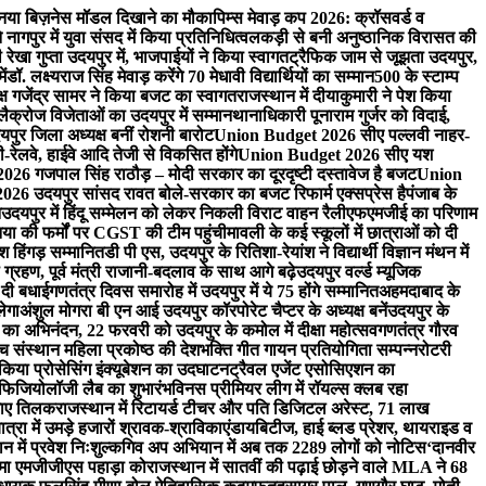
ा नया बिज़नेस मॉडल दिखाने का मौका
पिम्स मेवाड़ कप 2026: क्रॉसवर्ड व
े नागपुर में युवा संसद में किया प्रतिनिधित्व
लकड़ी से बनी अनुष्ठानिक विरासत की
ी रेखा गुप्ता उदयपुर में, भाजपाईयों ने किया स्वागत
ट्रैफिक जाम से जूझता उदयपुर,
ें
डॉ. लक्ष्यराज सिंह मेवाड़ करेंगे 70 मेधावी विद्यार्थियों का सम्मान
500 के स्टाम्प
्ष गजेंद्र सामर ने किया बजट का स्वागत
राजस्थान में दीयाकुमारी ने पेश किया
 लैक्रोज विजेताओं का उदयपुर में सम्मान
थानाधिकारी पूनाराम गुर्जर को विदाई,
पुर जिला अध्यक्ष बनीं रोशनी बारोट
Union Budget 2026 सीए पल्लवी नाहर-
लवे, हाईवे आदि तेजी से विकसित होंगे
Union Budget 2026 सीए यश
6 गजपाल सिंह राठौड़ – मोदी सरकार का दूरदृष्टी दस्तावेज है बजट
Union
6 उदयपुर सांसद रावत बोले-सरकार का बजट रिफार्म एक्सप्रेस है
पंजाब के
न
उदयपुर में हिंदू सम्मेलन को लेकर निकली विराट वाहन रैली
एफएमजीई का परिणाम
निया की फर्मों पर CGST की टीम पहुंची
मावली के कई स्कूलों में छात्राओं को दी
 हिंगड़ सम्मानित
डी पी एस, उदयपुर के रितिशा-रेयांश ने विद्यार्थी विज्ञान मंथन में
्रहण, पूर्व मंत्री राजानी-बदलाव के साथ आगे बढ़े
उदयपुर वर्ल्ड म्यूजिक
 दी बधाई
गणतंत्र दिवस समारोह में उदयपुर में ये 75 होंगे सम्मानित
अहमदाबाद के
लेगा
अंशुल मोगरा बी एन आई उदयपुर कॉरपोरेट चैप्टर के अध्यक्ष बनें
उदयपुर के
ैन का अभिनंदन, 22 फरवरी को उदयपुर के कमोल में दीक्षा महोत्सव
गणतंत्र गौरव
ंच संस्थान महिला प्रकोष्ठ की देशभक्ति गीत गायन प्रतियोगिता सम्पन्न
रोटरी
े किया प्रोसेसिंग इंक्यूबेशन का उदघाटन
ट्रैवल एजेंट एसोसिएशन का
ोफिजियोलॉजी लैब का शुभारंभ
विनस प्रीमियर लीग में रॉयल्स क्लब रहा
लगाए तिलक
राजस्थान में रिटायर्ड टीचर और पति डिजिटल अरेस्ट, 71 लाख
रा में उमड़े हजारों श्रावक-श्राविकाएं
डायबिटीज, हाई ब्लड प्रेशर, थायराइड व
न में प्रवेश निःशुल्क
गिव अप अभियान में अब तक 2289 लोगों को नोटिस
‘दानवीर
िम्मा एमजीजीएस पहाड़ा को
राजस्थान में सातवीं की पढ़ाई छोड़ने वाले MLA ने 68