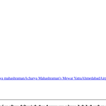
rya mahashraman
Acharya Mahashraman's Mewar Yatra
Ahmedabad
Air