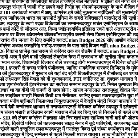
र्य का परिणाम ही पिपलांत्री मॉडल है
‘जयपुर बाल महोत्सव’ में झीलों की नगरी क
उदयपुर संभाग में जाली नोट छापने वाले गिरोह का भंडाफोड़
उदयपुर के पार्थ दीक्षित न
त 101 कार्यकर्ता भाजपा में आए, कांग्रेस-हमे कोई नुक़सान नहीं
दिल्ली की मुख्यमंत्र
यक्रम जानिए
अब भारत का पासपोर्ट दुनिया के सबसे शक्तिशाली पासपोर्ट्स की सूची म
चम, उदयपुर के स्वर्ण पदक विजेताओं का सम्मान
उदयपुर मार्बल एसोसिएशन के अध्यक
ोक शर्मा कोर्ट से जीतकर आए, किया ज्वॉइन
स्वर्णिम इतिहास रचने वाले अंतरराष्ट्रीय
तहसागर पर कैंसर अवेयरनेस वॉकाथॉन
राष्ट्रीय करणी सेना फिल्म एसोसिएशन की उदय
ाचंद जैन-जनता के लिए समर्पित बजट
Union Budget 2026 सीए आशीष कोठारी-रे
्रेस अध्यक्ष फतहसिंह राठौड़-सरकार के पास कोई विजन नहीं
Union Budget 202
 विकास छाजेड़-क्लासरूम से करियर तक का रोडमैप है बजट
Union Budget 202
ऊदी अरब में होने वाली एशियाई लैक्रोज गेम्स में राजस्थान की सुनीता मीणा कप्ता
 भवन जर्जर, शिक्षामंत्री दिलावर बोले चरणबद्ध होगी मरम्मत
उदयपुर में दिनेश खो​ड़
 लिए 1 फ़रवरी से करवा सकेंगे पंजीकरण, जानिए भाव
दैनिक भास्कर डिजिटल के मुकेश
न की हुंकार
उदयपुर में गुरुवार को यहां ​बंद रहेगी बिजली
उदयपुर में बीसीआई का शपथ ग
डॉ लक्ष्यराज सिंह मेवाड को दी शुभकामनाएं, PTI जर्नलिस्ट डा. तुक्तक भानावत ने
िया शुभारंभ
रोटरी इंटरनेशनल का सर्वोच्च सम्मान उदयपुर के डॉ. निर्मल कुणावत मि
ष्टाचार था वह वीबी जी रामजी से खत्म होगा : सांसद मन्नालाल रावत
मुमुक्षु शीतल ज
चार साइकिल यात्री निकले कैंची धाम नैनीताल, जानिए इनका मकसद
महावीर युवा म
वक्ता मनीष श्रीमाली जिलाध्यक्ष नियुक्त
उदयपुर में केंद्रीय मंत्री चिराग पासवान न
ादें देवी जन्मोत्सव धूमधाम से मनाया
आरएनटी मेडिकल कॉलेज उदयपुर में इलेक्ट्र
म संजय भंडारी हारी
उत्तम स्वामी महाराज बोले हर हिन्दू घर से निकलने से पहले 
 SIR को लेकर कांग्रेस में हताशा और निराशा
संथारा साधिका नानी बाई की डोलयात्
 मंदिर, त्रिवेदी परिषद की पहल
रामसर साइट मेनार में जुटे पक्षीप्रेमी, सज्जनगढ़ उद्या
सूंघने वाली इन्सुलिन उपलब्ध
उदयपुर में गणतंत्र दिवस पूर्व संध्या कार्यक्रम का ज
सैलाब
उदयपुर में हिन्दू सम्मेलन से पहले निकली मशाल यात्रा
1 लाख नौकरियों पर व