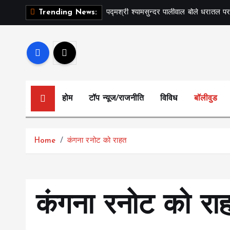
S
पद्मश्री श्यामसुन्दर पालीवाल बोले धरातल पर
Trending News:
k
i
p
t
o
c
होम
टॉप न्यूज/राजनीति
विविध
बॉलीवुड
o
n
t
Home
कंगना रनोट को राहत
e
n
t
कंगना रनोट को रा