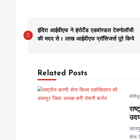
P
इंदिरा आईवीएफ ने इंपोर्टेड एडवांस्डल टेक्नोलॉजी
o
की मदद से 1 लाख आईवीएफ प्रॉसिजर्स पूरे किये
s
Related Posts
t
n
बॉलीवु
राष
a
उदयप
v
उदयप
सेना 