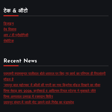
टेक & ऑटो
डिज़ाइन
वेब विकास
आर / वी प्रौद्योगिकी
रोबोटिक
Recent News
पद्मश्री श्यामसुन्दर पालीवाल बोले धरातल पर किए गए कार्य का परिणाम ही पिपलांत्री
मॉडल है
‘जयपुर बाल महोत्सव’ में झीलों की नगरी का नया बिज़नेस मॉडल दिखाने का मौका
पिम्स मेवाड़ कप 2026: क्रॉसवर्ड व आदित्यम रियल स्टेट्स ने मुकाबले जीते
पिम्स अस्पताल उमरडा में रक्तदान शिविर
उदयपुर संभाग में जाली नोट छापने वाले गिरोह का भंडाफोड़