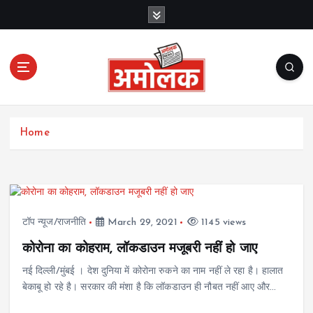
S
k
i
p
t
o
c
Amolak News
o
Home
n
t
e
n
t
टॉप न्यूज/राजनीति
March 29, 2021
1145 views
कोरोना का कोहराम, लॉकडाउन मजूबरी नहीं हो जाए
नई दिल्ली/मुंबई । देश दुनिया में कोरोना रुकने का नाम नहीं ले रहा है। हालात
बेकाबू हो रहे है। सरकार की मंशा है कि लॉकडाउन ही नौबत नहीं आए और…