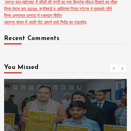
‘जयपुर बाल महोत्सव’ में झीलों की नगरी का नया बिज़नेस मॉडल दिखाने का मौका
पिम्स मेवाड़ कप 2026: क्रॉसवर्ड व आदित्यम रियल स्टेट्स ने मुकाबले जीते
पिम्स अस्पताल उमरडा में रक्तदान शिविर
उदयपुर संभाग में जाली नोट छापने वाले गिरोह का भंडाफोड़
Recent Comments
You Missed