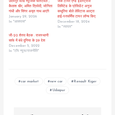
उदयपुर वर्ल्ड म्यूजिक फेस्टिवल ;
जेके टायर एण्ड इंडस्ट्रीज
कैलाश खैर, अमित त्रिवेदी, जोनिता
लिमिटेड के प्रेसिडेंट अनुज
गांधी और सिंगर अमृत नाथ आएंगे
कथूरिया बोले लेविटास अल्ट्रा
January 29, 2026
हाई-परफॉर्मेंस टायर लॉन्च किए
In "आसपास"
December 18, 2024
In "व्यापार"
जी-20 शेरपा बैठक : राजस्थानी
साफे में बंधे दुनिया के 29 देश
December 5, 2022
In "टॉप न्यूज/राजनीति"
car market
new car
Renault Kiger
Udaipur
P