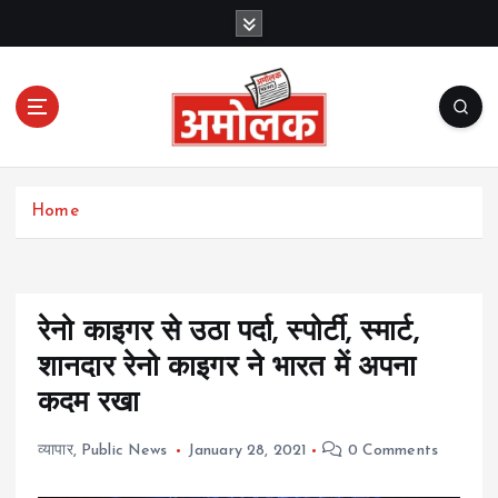
S
k
i
p
t
o
c
Amolak News
o
Home
n
t
e
n
t
रेनो काइगर से उठा पर्दा, स्पोर्टी, स्मार्ट,
शानदार रेनो काइगर ने भारत में अपना
कदम रखा
व्यापार
,
Public News
January 28, 2021
0 Comments