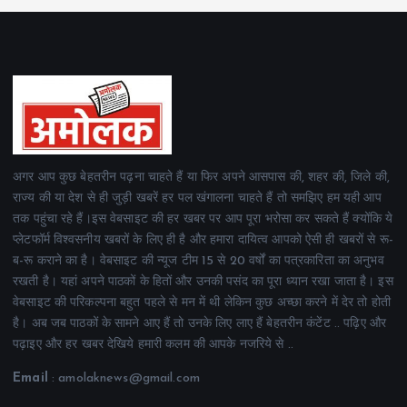
अगर आप कुछ बेहतरीन पढ़ना चाहते हैं या फिर अपने आसपास की, शहर की, जिले की,
राज्य की या देश से ही जुड़ी खबरें हर पल खंगालना चाहते हैं तो समझिए हम यही आप
तक पहुंचा रहे हैं।इस वेबसाइट की हर खबर पर आप पूरा भरोसा कर सकते हैं क्योंकि ये
प्लेटफॉर्म विश्वसनीय खबरों के लिए ही है और हमारा दायित्व आपको ऐसी ही खबरों से रू-
ब-रू कराने का है। वेबसाइट की न्यूज टीम 15 से 20 वर्षों का पत्रकारिता का अनुभव
रखती है। यहां अपने पाठकों के हितों और उनकी पसंद का पूरा ध्यान रखा जाता है। इस
वेबसाइट की परिकल्पना बहुत पहले से मन में थी लेकिन कुछ अच्छा करने में देर तो होती
है। अब जब पाठकों के सामने आए हैं तो उनके लिए लाए हैं बेहतरीन कंटेंट .. पढ़िए और
पढ़ाइए और हर खबर देखिये हमारी कलम की आपके नजरिये से ..
Email
: amolaknews@gmail.com