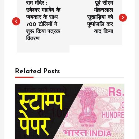
राम मंदिर :
पूर्व सीएम
o
उबेश्वर महादेव के
मोहनलाल
जयकार के साथ
सुखाड़िया को
700 टोलियों ने
पुष्पांजलि कर
s
शुरू किया पत्रक
याद किया
वितरण
t
n
a
Related Posts
v
i
g
a