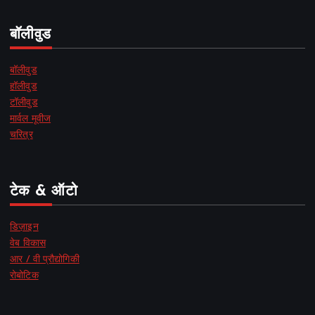
बॉलीवुड
बॉलीवुड
हॉलीवुड
टॉलीवुड
मार्वल मूवीज
चरित्र
टेक & ऑटो
डिज़ाइन
वेब विकास
आर / वी प्रौद्योगिकी
रोबोटिक