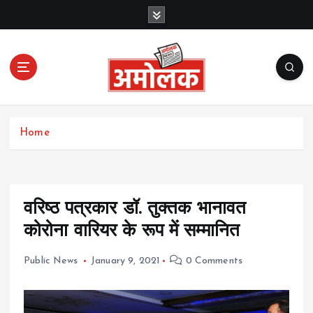
S
k
i
p
t
o
c
Amolak News
o
Home
n
t
e
n
t
वरिष्ठ पत्रकार डॉ. तुक्तक भानावत
कोरोना वारियर के रूप में सम्मानित
Public News
January 9, 2021
0 Comments