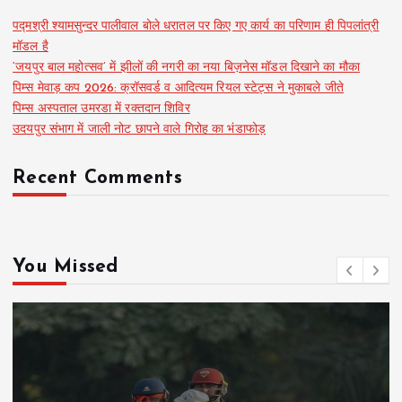
पद्मश्री श्यामसुन्दर पालीवाल बोले धरातल पर किए गए कार्य का परिणाम ही पिपलांत्री
मॉडल है
‘जयपुर बाल महोत्सव’ में झीलों की नगरी का नया बिज़नेस मॉडल दिखाने का मौका
पिम्स मेवाड़ कप 2026: क्रॉसवर्ड व आदित्यम रियल स्टेट्स ने मुकाबले जीते
पिम्स अस्पताल उमरडा में रक्तदान शिविर
उदयपुर संभाग में जाली नोट छापने वाले गिरोह का भंडाफोड़
Recent Comments
You Missed