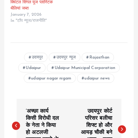
क्विंटल सिंगल यूज प्लास्टिक
थैलियां जब्त
January 7, 2026
In "टॉप न्यूज/राजनीति"
उदयपुर
उदयपुर न्यूज
Rajasthan
Udaipur
Udaipur Municipal Corporation
udaipur nagar nigam
udaipur news
P
‘अच्छा कार्य
उदयपुर कोर्ट
o
किसी विरोधी दल
परिसर बलीचा
के नेता ने किया
शिफ्ट हो और
हो अटलजी
आयड़ चौकी बने
s