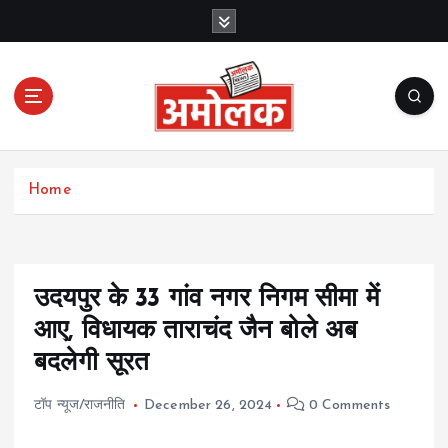
S
k
i
p
t
o
c
Amolak News
o
Home
n
t
e
n
t
उदयपुर के 33 गांव नगर निगम सीमा में
आए, विधायक ताराचंद जैन बोले अब
बदलेगी सूरत
टॉप न्यूज/राजनीति
December 26, 2024
0 Comments