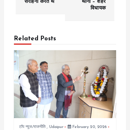
सराहना करते थे’
थाना – शहर
विधायक
t
n
a
Related Posts
v
i
g
a
t
i
टॉप न्यूज/राजनीति
,
Udaipur
February 20, 2026