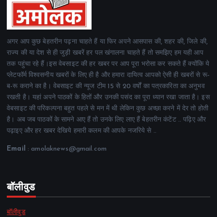
अगर आप कुछ बेहतरीन पढ़ना चाहते हैं या फिर अपने आसपास की, शहर की, जिले की,
राज्य की या देश से ही जुड़ी खबरें हर पल खंगालना चाहते हैं तो समझिए हम यही आप
तक पहुंचा रहे हैं।इस वेबसाइट की हर खबर पर आप पूरा भरोसा कर सकते हैं क्योंकि ये
प्लेटफॉर्म विश्वसनीय खबरों के लिए ही है और हमारा दायित्व आपको ऐसी ही खबरों से रू-
ब-रू कराने का है। वेबसाइट की न्यूज टीम 15 से 20 वर्षों का पत्रकारिता का अनुभव
रखती है। यहां अपने पाठकों के हितों और उनकी पसंद का पूरा ध्यान रखा जाता है। इस
वेबसाइट की परिकल्पना बहुत पहले से मन में थी लेकिन कुछ अच्छा करने में देर तो होती
है। अब जब पाठकों के सामने आए हैं तो उनके लिए लाए हैं बेहतरीन कंटेंट .. पढ़िए और
पढ़ाइए और हर खबर देखिये हमारी कलम की आपके नजरिये से ..
Email
: amolaknews@gmail.com
बॉलीवुड
बॉलीवुड