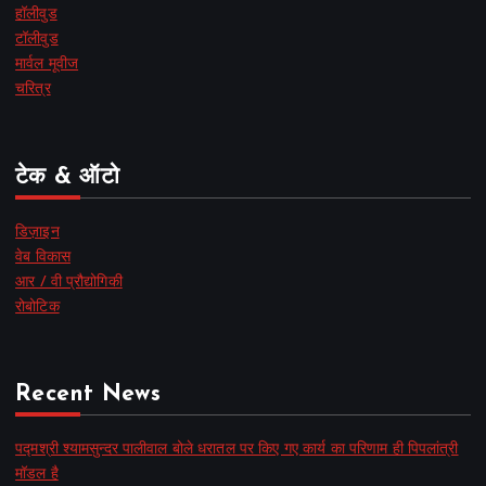
हॉलीवुड
टॉलीवुड
मार्वल मूवीज
चरित्र
टेक & ऑटो
डिज़ाइन
वेब विकास
आर / वी प्रौद्योगिकी
रोबोटिक
Recent News
पद्मश्री श्यामसुन्दर पालीवाल बोले धरातल पर किए गए कार्य का परिणाम ही पिपलांत्री
मॉडल है