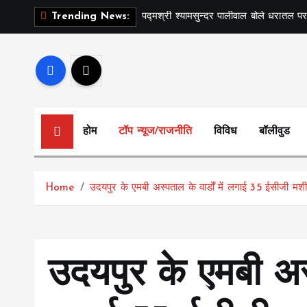
S
पद्मश्री श्यामसुन्दर पालीवाल बोले धरातल पर
Trending News:
k
i
p
t
o
c
होम
टॉप न्यूज/राजनीति
विविध
बॉलीवुड
o
n
t
Home
उदयपुर के एमबी अस्पताल के वार्डों में लगाई 35 ईसीजी मशीन
e
n
t
उदयपुर के एमबी अस्प