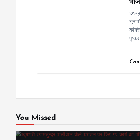
भाजप
n
उदयप
चुनाव
कांग्
पुष्कर
Con
You Missed