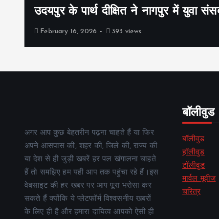
उदयपुर के पार्थ दीक्षित ने नागपुर में युवा संस
February 16, 2026
393 views
बॉलीवुड
अगर आप कुछ बेहतरीन पढ़ना चाहते हैं या फिर
बॉलीवुड
अपने आसपास की, शहर की, जिले की, राज्य की
हॉलीवुड
या देश से ही जुड़ी खबरें हर पल खंगालना चाहते
टॉलीवुड
हैं तो समझिए हम यही आप तक पहुंचा रहे हैं।इस
मार्वल मूवीज
वेबसाइट की हर खबर पर आप पूरा भरोसा कर
चरित्र
सकते हैं क्योंकि ये प्लेटफॉर्म विश्वसनीय खबरों
के लिए ही है और हमारा दायित्व आपको ऐसी ही