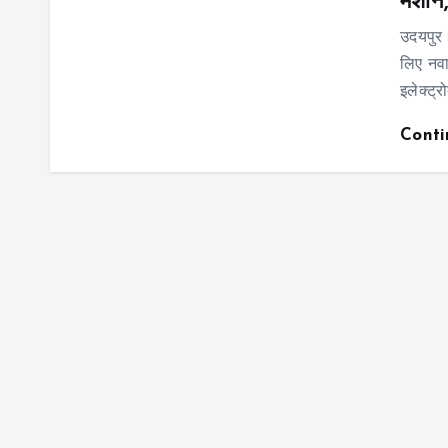
मशीने
उदयपुर।
लिए नवाच
इलेक्ट्र
Cont