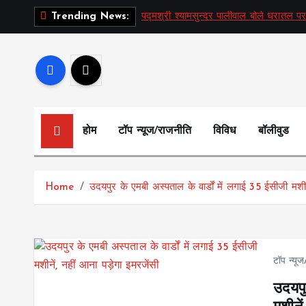
S
पद्मश्री श्यामसुन्दर पालीवाल बोले धरातल पर
Trending News:
k
i
p
t
o
c
होम
टॉप न्यूज/राजनीति
विविध
बॉलीवुड
o
n
t
Home
उदयपुर के एमबी अस्पताल के वार्डों में लगाई 35 ईसीजी मशीन
e
n
t
टॉप न्यू
उदयपु