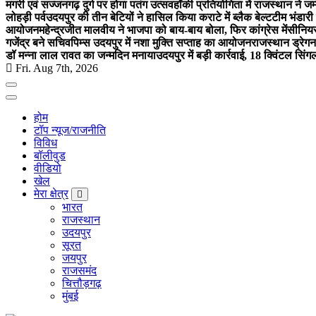
मगरी एवं सज्जनगढ़ दुर्ग पर होगा पतंग उत्सव
हॉकी प्रतियोगिता में राजस्थान ने जम
लोहड़ी पर्व
उदयपुर की तीन बेटियों ने हासिल किया कराटे में ब्लैक बेल्ट
टीम भंडारी
आयोजन
महेन्द्रजीत मालवीय ने भाजपा को बाय-बाय बोला, फिर कांग्रेस में
सीनियर
गजेंद्र बने सचिव
पिम्स उदयपुर में नशा मुक्ति सप्ताह का आयोजन
राजस्थान ड्रेगन 
डॉ मन्ना लाल रावत का जन्मदिन मनाया
उदयपुर में बड़ी कार्रवाई, 18 क्विंटल सिंग
Fri. Aug 7th, 2026
होम
टॉप न्यूज/राजनीति
विविध
बॉलीवुड
वीडियो
खेल
मेरा क्षेत्र
भारत
राजस्थान
उदयपुर
सूरत
जयपुर
राजसमंद
चित्तौड़गढ़
मुंबई