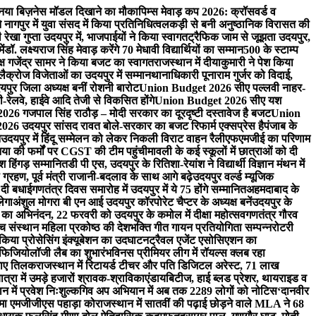
ा नया बिज़नेस मॉडल दिखाने का मौका
पिम्स मेवाड़ कप 2026: क्रॉसवर्ड व
े नागपुर में युवा संसद में किया प्रतिनिधित्व
लकड़ी से बनी अनुष्ठानिक विरासत की
ी रेखा गुप्ता उदयपुर में, भाजपाईयों ने किया स्वागत
ट्रैफिक जाम से जूझता उदयपुर,
ें
डॉ. लक्ष्यराज सिंह मेवाड़ करेंगे 70 मेधावी विद्यार्थियों का सम्मान
500 के स्टाम्प
्ष गजेंद्र सामर ने किया बजट का स्वागत
राजस्थान में दीयाकुमारी ने पेश किया
 लैक्रोज विजेताओं का उदयपुर में सम्मान
थानाधिकारी पूनाराम गुर्जर को विदाई,
पुर जिला अध्यक्ष बनीं रोशनी बारोट
Union Budget 2026 सीए पल्लवी नाहर-
लवे, हाईवे आदि तेजी से विकसित होंगे
Union Budget 2026 सीए यश
6 गजपाल सिंह राठौड़ – मोदी सरकार का दूरदृष्टी दस्तावेज है बजट
Union
6 उदयपुर सांसद रावत बोले-सरकार का बजट रिफार्म एक्सप्रेस है
पंजाब के
न
उदयपुर में हिंदू सम्मेलन को लेकर निकली विराट वाहन रैली
एफएमजीई का परिणाम
निया की फर्मों पर CGST की टीम पहुंची
मावली के कई स्कूलों में छात्राओं को दी
 हिंगड़ सम्मानित
डी पी एस, उदयपुर के रितिशा-रेयांश ने विद्यार्थी विज्ञान मंथन में
्रहण, पूर्व मंत्री राजानी-बदलाव के साथ आगे बढ़े
उदयपुर वर्ल्ड म्यूजिक
 दी बधाई
गणतंत्र दिवस समारोह में उदयपुर में ये 75 होंगे सम्मानित
अहमदाबाद के
लेगा
अंशुल मोगरा बी एन आई उदयपुर कॉरपोरेट चैप्टर के अध्यक्ष बनें
उदयपुर के
ैन का अभिनंदन, 22 फरवरी को उदयपुर के कमोल में दीक्षा महोत्सव
गणतंत्र गौरव
ंच संस्थान महिला प्रकोष्ठ की देशभक्ति गीत गायन प्रतियोगिता सम्पन्न
रोटरी
े किया प्रोसेसिंग इंक्यूबेशन का उदघाटन
ट्रैवल एजेंट एसोसिएशन का
ोफिजियोलॉजी लैब का शुभारंभ
विनस प्रीमियर लीग में रॉयल्स क्लब रहा
लगाए तिलक
राजस्थान में रिटायर्ड टीचर और पति डिजिटल अरेस्ट, 71 लाख
रा में उमड़े हजारों श्रावक-श्राविकाएं
डायबिटीज, हाई ब्लड प्रेशर, थायराइड व
न में प्रवेश निःशुल्क
गिव अप अभियान में अब तक 2289 लोगों को नोटिस
‘दानवीर
िम्मा एमजीजीएस पहाड़ा को
राजस्थान में सातवीं की पढ़ाई छोड़ने वाले MLA ने 68