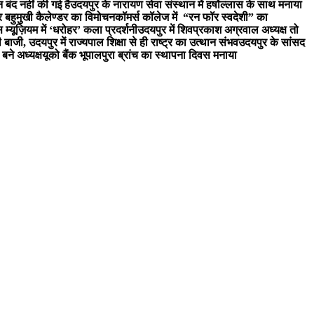
न बंद नहीं की गई है
उदयपुर के नारायण सेवा संस्थान में हर्षोल्लास के साथ मनाया
र बहुमुखी कैलेण्डर का विमोचन
कॉमर्स कॉलेज में “रन फॉर स्वदेशी” का
 म्यूज़ियम में ‘धरोहर’ कला प्रदर्शनी
उदयपुर में शिवप्रकाश अग्रवाल अध्यक्ष तो
री बाजी, उदयपुर में राज्यपाल शिक्षा से ही राष्ट्र का उत्थान संभव
उदयपुर के सांसद
बने अध्यक्ष
यूको बैंक भूपालपुरा ब्रांच का स्थापना दिवस मनाया