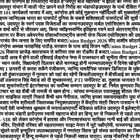
र्य का परिणाम ही पिपलांत्री मॉडल है
‘जयपुर बाल महोत्सव’ में झीलों की नगरी क
उदयपुर संभाग में जाली नोट छापने वाले गिरोह का भंडाफोड़
उदयपुर के पार्थ दीक्षित न
त 101 कार्यकर्ता भाजपा में आए, कांग्रेस-हमे कोई नुक़सान नहीं
दिल्ली की मुख्यमंत्र
यक्रम जानिए
अब भारत का पासपोर्ट दुनिया के सबसे शक्तिशाली पासपोर्ट्स की सूची म
चम, उदयपुर के स्वर्ण पदक विजेताओं का सम्मान
उदयपुर मार्बल एसोसिएशन के अध्यक
ोक शर्मा कोर्ट से जीतकर आए, किया ज्वॉइन
स्वर्णिम इतिहास रचने वाले अंतरराष्ट्रीय
तहसागर पर कैंसर अवेयरनेस वॉकाथॉन
राष्ट्रीय करणी सेना फिल्म एसोसिएशन की उदय
ाचंद जैन-जनता के लिए समर्पित बजट
Union Budget 2026 सीए आशीष कोठारी-रे
्रेस अध्यक्ष फतहसिंह राठौड़-सरकार के पास कोई विजन नहीं
Union Budget 202
 विकास छाजेड़-क्लासरूम से करियर तक का रोडमैप है बजट
Union Budget 202
ऊदी अरब में होने वाली एशियाई लैक्रोज गेम्स में राजस्थान की सुनीता मीणा कप्ता
 भवन जर्जर, शिक्षामंत्री दिलावर बोले चरणबद्ध होगी मरम्मत
उदयपुर में दिनेश खो​ड़
 लिए 1 फ़रवरी से करवा सकेंगे पंजीकरण, जानिए भाव
दैनिक भास्कर डिजिटल के मुकेश
न की हुंकार
उदयपुर में गुरुवार को यहां ​बंद रहेगी बिजली
उदयपुर में बीसीआई का शपथ ग
डॉ लक्ष्यराज सिंह मेवाड को दी शुभकामनाएं, PTI जर्नलिस्ट डा. तुक्तक भानावत ने
िया शुभारंभ
रोटरी इंटरनेशनल का सर्वोच्च सम्मान उदयपुर के डॉ. निर्मल कुणावत मि
ष्टाचार था वह वीबी जी रामजी से खत्म होगा : सांसद मन्नालाल रावत
मुमुक्षु शीतल ज
चार साइकिल यात्री निकले कैंची धाम नैनीताल, जानिए इनका मकसद
महावीर युवा म
वक्ता मनीष श्रीमाली जिलाध्यक्ष नियुक्त
उदयपुर में केंद्रीय मंत्री चिराग पासवान न
ादें देवी जन्मोत्सव धूमधाम से मनाया
आरएनटी मेडिकल कॉलेज उदयपुर में इलेक्ट्र
म संजय भंडारी हारी
उत्तम स्वामी महाराज बोले हर हिन्दू घर से निकलने से पहले 
 SIR को लेकर कांग्रेस में हताशा और निराशा
संथारा साधिका नानी बाई की डोलयात्
 मंदिर, त्रिवेदी परिषद की पहल
रामसर साइट मेनार में जुटे पक्षीप्रेमी, सज्जनगढ़ उद्या
सूंघने वाली इन्सुलिन उपलब्ध
उदयपुर में गणतंत्र दिवस पूर्व संध्या कार्यक्रम का ज
सैलाब
उदयपुर में हिन्दू सम्मेलन से पहले निकली मशाल यात्रा
1 लाख नौकरियों पर व