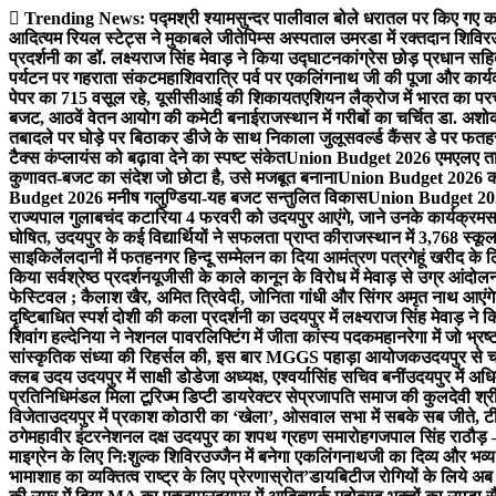
Skip
Trending News:
पद्मश्री श्यामसुन्दर पालीवाल बोले धरातल पर किए गए का
to
आदित्यम रियल स्टेट्स ने मुकाबले जीते
पिम्स अस्पताल उमरडा में रक्तदान शिविर
content
प्रदर्शनी का डॉ. लक्ष्यराज सिंह मेवाड़ ने किया उद्घाटन
कांग्रेस छोड़ प्रधान सहि
पर्यटन पर गहराता संकट
महाशिवरात्रि पर्व पर एकलिंगनाथ जी की पूजा और कार्
पेपर का 715 वसूल रहे, यूसीसीआई की शिकायत
एशियन लैक्रोज में भारत का पर
बजट, आठवें वेतन आयोग की कमेटी बनाई
राजस्थान में गरीबों का चर्चित डा. अश
तबादले पर घोड़े पर बिठाकर डीजे के साथ निकाला जुलूस
वर्ल्ड कैंसर डे पर फ
टैक्स कंप्लायंस को बढ़ावा देने का स्पष्ट संकेत
Union Budget 2026 एमएलए तार
कुणावत-बजट का संदेश जो छोटा है, उसे मजबूत बनाना
Union Budget 2026 कांग
Budget 2026 मनीष गलुण्डिया-यह बजट सन्तुलित विकास
Union Budget 2026
राज्यपाल गुलाबचंद कटारिया 4 फरवरी को उदयपुर आएंगे, जाने उनके कार्यक्रम
स
घोषित, उदयपुर के कई विद्यार्थियों ने सफलता प्राप्त की
राजस्थान में 3,768 स्कूल
साइकिलें
लदानी में फतहनगर हिन्दू सम्मेलन का दिया आमंत्रण पत्र
गेहूं खरीद के
किया सर्वश्रेष्ठ प्रदर्शन
यूजीसी के काले कानून के विरोध में मेवाड़ से उग्र आंदोल
फेस्टिवल ; कैलाश खैर, अमित त्रिवेदी, जोनिता गांधी और सिंगर अमृत नाथ आएंगे
दृष्टिबाधित स्पर्श दोशी की कला प्रदर्शनी का उदयपुर में लक्ष्यराज सिंह मेवाड़ ने क
शिवांग हल्देनिया ने नेशनल पावरलिफ्टिंग में जीता कांस्य पदक
महानरेगा में जो भ्र
सांस्कृतिक संध्या की रिहर्सल की, इस बार MGGS पहाड़ा आयोजक
उदयपुर से 
क्लब उदय उदयपुर में साक्षी डोडेजा अध्यक्ष, एश्वर्यासिंह सचिव बनीं
उदयपुर में अधि
प्रतिनिधिमंडल मिला टूरिज्म डिप्टी डायरेक्टर से
प्रजापति समाज की कुलदेवी श्रीय
विजेता
उदयपुर में प्रकाश कोठारी का ‘खेला’, ओसवाल सभा में सबके सब जीते, टी
ठगे
महावीर इंटरनेशनल दक्ष उदयपुर का शपथ ग्रहण समारोह
गजपाल सिंह राठौड़ –
माइग्रेन के लिए नि:शुल्क शिविर
उज्जैन में बनेगा एकलिंगनाथजी का दिव्य और भव्य
भामाशाह का व्यक्तित्व राष्ट्र के लिए प्रेरणास्रोत’
डायबिटीज रोगियों के लिये अब 