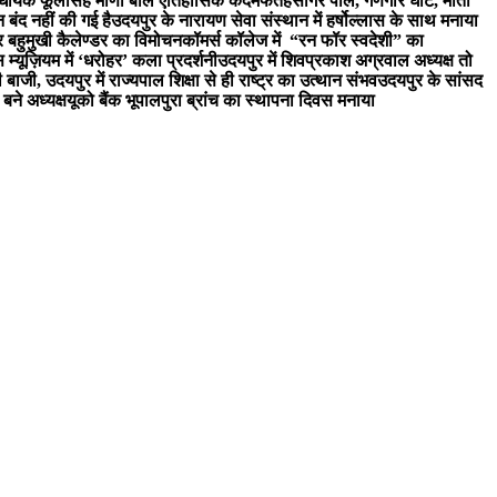
िधायक फूलसिंह मीणा बोल ऐतिहासिक कदम
फतहसागर पाल, गणगौर घाट, मोती
न बंद नहीं की गई है
उदयपुर के नारायण सेवा संस्थान में हर्षोल्लास के साथ मनाया
र बहुमुखी कैलेण्डर का विमोचन
कॉमर्स कॉलेज में “रन फॉर स्वदेशी” का
 म्यूज़ियम में ‘धरोहर’ कला प्रदर्शनी
उदयपुर में शिवप्रकाश अग्रवाल अध्यक्ष तो
री बाजी, उदयपुर में राज्यपाल शिक्षा से ही राष्ट्र का उत्थान संभव
उदयपुर के सांसद
बने अध्यक्ष
यूको बैंक भूपालपुरा ब्रांच का स्थापना दिवस मनाया