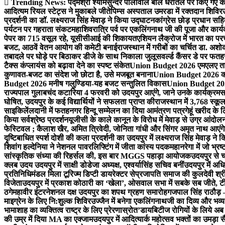
Trending News:
पद्मश्री श्यामसुन्दर पालीवाल बोले धरातल पर किए गए का
आदित्यम रियल स्टेट्स ने मुकाबले जीते
पिम्स अस्पताल उमरडा में रक्तदान शिविर
प्रदर्शनी का डॉ. लक्ष्यराज सिंह मेवाड़ ने किया उद्घाटन
कांग्रेस छोड़ प्रधान सहि
पर्यटन पर गहराता संकट
महाशिवरात्रि पर्व पर एकलिंगनाथ जी की पूजा और कार्
पेपर का 715 वसूल रहे, यूसीसीआई की शिकायत
एशियन लैक्रोज में भारत का पर
बजट, आठवें वेतन आयोग की कमेटी बनाई
राजस्थान में गरीबों का चर्चित डा. अश
तबादले पर घोड़े पर बिठाकर डीजे के साथ निकाला जुलूस
वर्ल्ड कैंसर डे पर फ
टैक्स कंप्लायंस को बढ़ावा देने का स्पष्ट संकेत
Union Budget 2026 एमएलए तार
कुणावत-बजट का संदेश जो छोटा है, उसे मजबूत बनाना
Union Budget 2026 कांग
Budget 2026 मनीष गलुण्डिया-यह बजट सन्तुलित विकास
Union Budget 2026
राज्यपाल गुलाबचंद कटारिया 4 फरवरी को उदयपुर आएंगे, जाने उनके कार्यक्रम
स
घोषित, उदयपुर के कई विद्यार्थियों ने सफलता प्राप्त की
राजस्थान में 3,768 स्कूल
साइकिलें
लदानी में फतहनगर हिन्दू सम्मेलन का दिया आमंत्रण पत्र
गेहूं खरीद के
किया सर्वश्रेष्ठ प्रदर्शन
यूजीसी के काले कानून के विरोध में मेवाड़ से उग्र आंदोल
फेस्टिवल ; कैलाश खैर, अमित त्रिवेदी, जोनिता गांधी और सिंगर अमृत नाथ आएंगे
दृष्टिबाधित स्पर्श दोशी की कला प्रदर्शनी का उदयपुर में लक्ष्यराज सिंह मेवाड़ ने क
शिवांग हल्देनिया ने नेशनल पावरलिफ्टिंग में जीता कांस्य पदक
महानरेगा में जो भ्र
सांस्कृतिक संध्या की रिहर्सल की, इस बार MGGS पहाड़ा आयोजक
उदयपुर से 
क्लब उदय उदयपुर में साक्षी डोडेजा अध्यक्ष, एश्वर्यासिंह सचिव बनीं
उदयपुर में अधि
प्रतिनिधिमंडल मिला टूरिज्म डिप्टी डायरेक्टर से
प्रजापति समाज की कुलदेवी श्रीय
विजेता
उदयपुर में प्रकाश कोठारी का ‘खेला’, ओसवाल सभा में सबके सब जीते, टी
ठगे
महावीर इंटरनेशनल दक्ष उदयपुर का शपथ ग्रहण समारोह
गजपाल सिंह राठौड़ –
माइग्रेन के लिए नि:शुल्क शिविर
उज्जैन में बनेगा एकलिंगनाथजी का दिव्य और भव्य
भामाशाह का व्यक्तित्व राष्ट्र के लिए प्रेरणास्रोत’
डायबिटीज रोगियों के लिये अब 
की उम्र में दिया MA का एक्जाम
उदयपुर में आदित्यार्क महोत्सव भक्तों का उमड़ा 