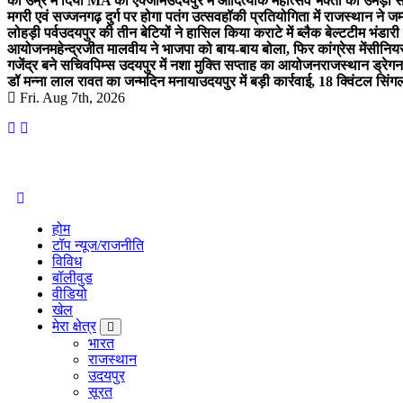
की उम्र में दिया MA का एक्जाम
उदयपुर में आदित्यार्क महोत्सव भक्तों का उमड़ा 
मगरी एवं सज्जनगढ़ दुर्ग पर होगा पतंग उत्सव
हॉकी प्रतियोगिता में राजस्थान ने जम
लोहड़ी पर्व
उदयपुर की तीन बेटियों ने हासिल किया कराटे में ब्लैक बेल्ट
टीम भंडारी
आयोजन
महेन्द्रजीत मालवीय ने भाजपा को बाय-बाय बोला, फिर कांग्रेस में
सीनियर
गजेंद्र बने सचिव
पिम्स उदयपुर में नशा मुक्ति सप्ताह का आयोजन
राजस्थान ड्रेगन 
डॉ मन्ना लाल रावत का जन्मदिन मनाया
उदयपुर में बड़ी कार्रवाई, 18 क्विंटल सिंग
Fri. Aug 7th, 2026
Amolak News
होम
टॉप न्यूज/राजनीति
विविध
बॉलीवुड
वीडियो
खेल
मेरा क्षेत्र
भारत
राजस्थान
उदयपुर
सूरत