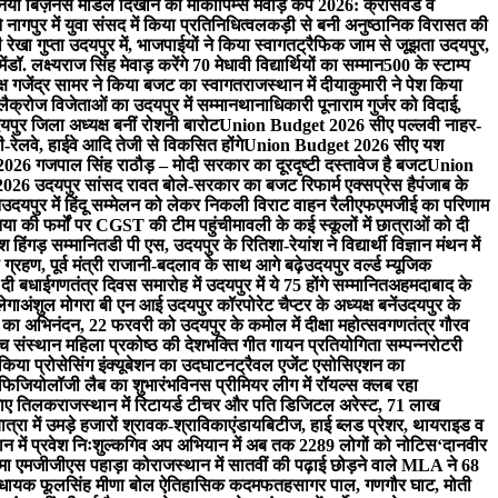
ा नया बिज़नेस मॉडल दिखाने का मौका
पिम्स मेवाड़ कप 2026: क्रॉसवर्ड व
े नागपुर में युवा संसद में किया प्रतिनिधित्व
लकड़ी से बनी अनुष्ठानिक विरासत की
ी रेखा गुप्ता उदयपुर में, भाजपाईयों ने किया स्वागत
ट्रैफिक जाम से जूझता उदयपुर,
ें
डॉ. लक्ष्यराज सिंह मेवाड़ करेंगे 70 मेधावी विद्यार्थियों का सम्मान
500 के स्टाम्प
्ष गजेंद्र सामर ने किया बजट का स्वागत
राजस्थान में दीयाकुमारी ने पेश किया
 लैक्रोज विजेताओं का उदयपुर में सम्मान
थानाधिकारी पूनाराम गुर्जर को विदाई,
पुर जिला अध्यक्ष बनीं रोशनी बारोट
Union Budget 2026 सीए पल्लवी नाहर-
लवे, हाईवे आदि तेजी से विकसित होंगे
Union Budget 2026 सीए यश
6 गजपाल सिंह राठौड़ – मोदी सरकार का दूरदृष्टी दस्तावेज है बजट
Union
6 उदयपुर सांसद रावत बोले-सरकार का बजट रिफार्म एक्सप्रेस है
पंजाब के
न
उदयपुर में हिंदू सम्मेलन को लेकर निकली विराट वाहन रैली
एफएमजीई का परिणाम
निया की फर्मों पर CGST की टीम पहुंची
मावली के कई स्कूलों में छात्राओं को दी
 हिंगड़ सम्मानित
डी पी एस, उदयपुर के रितिशा-रेयांश ने विद्यार्थी विज्ञान मंथन में
्रहण, पूर्व मंत्री राजानी-बदलाव के साथ आगे बढ़े
उदयपुर वर्ल्ड म्यूजिक
 दी बधाई
गणतंत्र दिवस समारोह में उदयपुर में ये 75 होंगे सम्मानित
अहमदाबाद के
लेगा
अंशुल मोगरा बी एन आई उदयपुर कॉरपोरेट चैप्टर के अध्यक्ष बनें
उदयपुर के
ैन का अभिनंदन, 22 फरवरी को उदयपुर के कमोल में दीक्षा महोत्सव
गणतंत्र गौरव
ंच संस्थान महिला प्रकोष्ठ की देशभक्ति गीत गायन प्रतियोगिता सम्पन्न
रोटरी
े किया प्रोसेसिंग इंक्यूबेशन का उदघाटन
ट्रैवल एजेंट एसोसिएशन का
ोफिजियोलॉजी लैब का शुभारंभ
विनस प्रीमियर लीग में रॉयल्स क्लब रहा
लगाए तिलक
राजस्थान में रिटायर्ड टीचर और पति डिजिटल अरेस्ट, 71 लाख
रा में उमड़े हजारों श्रावक-श्राविकाएं
डायबिटीज, हाई ब्लड प्रेशर, थायराइड व
न में प्रवेश निःशुल्क
गिव अप अभियान में अब तक 2289 लोगों को नोटिस
‘दानवीर
िम्मा एमजीजीएस पहाड़ा को
राजस्थान में सातवीं की पढ़ाई छोड़ने वाले MLA ने 68
िधायक फूलसिंह मीणा बोल ऐतिहासिक कदम
फतहसागर पाल, गणगौर घाट, मोती