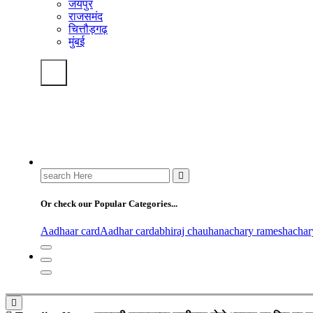
जयपुर
राजसमंद
चित्तौड़गढ़
मुंबई
Search
for:
Or check our Popular Categories...
Aadhaar card
Aadhar card
abhiraj chauhan
achary ramesh
acha