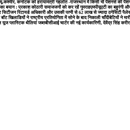
्मू-कश्मीर, कर्नाटक को हराया
मंत्री गहलोत -राजस्थान में किसी भी पेंशनर्स की पेंश
 का बयान : प्रकाश कोठारी समाजजनों को कर रहें गुमराह
एमपीयूएटी का बहुरंगी औ
 सिटीजन रिटायर्ड अधिकारी और उसकी पत्नी से 62 लाख से ज्यादा ठगे
सिटी पैलेस
बॉट खिलाडियों ने राष्ट्रीय प्रतियोगिता में सोने के बाद निकाली चाँदी
बेटियों ने मा
ल यूज प्लास्टिक थैलियां जब्त
बीसीआई चार्टर की नई कार्यकारिणी, देवेंद्र सिंह करीर 