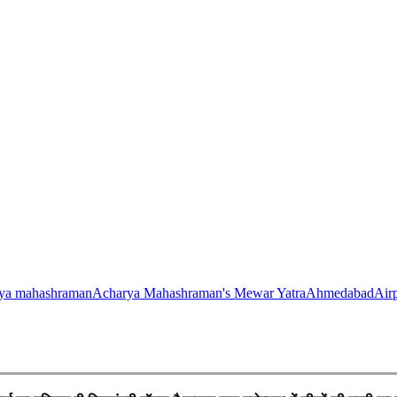
rya mahashraman
Acharya Mahashraman's Mewar Yatra
Ahmedabad
Air