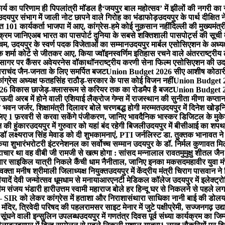
र्य का परिणाम ही पिपलांत्री मॉडल है
‘जयपुर बाल महोत्सव’ में झीलों की नगरी क
उदयपुर संभाग में जाली नोट छापने वाले गिरोह का भंडाफोड़
उदयपुर के पार्थ दीक्षित न
त 101 कार्यकर्ता भाजपा में आए, कांग्रेस-हमे कोई नुक़सान नहीं
दिल्ली की मुख्यमंत्र
यक्रम जानिए
अब भारत का पासपोर्ट दुनिया के सबसे शक्तिशाली पासपोर्ट्स की सूची म
चम, उदयपुर के स्वर्ण पदक विजेताओं का सम्मान
उदयपुर मार्बल एसोसिएशन के अध्यक
ोक शर्मा कोर्ट से जीतकर आए, किया ज्वॉइन
स्वर्णिम इतिहास रचने वाले अंतरराष्ट्रीय
तहसागर पर कैंसर अवेयरनेस वॉकाथॉन
राष्ट्रीय करणी सेना फिल्म एसोसिएशन की उदय
ाचंद जैन-जनता के लिए समर्पित बजट
Union Budget 2026 सीए आशीष कोठारी-रे
्रेस अध्यक्ष फतहसिंह राठौड़-सरकार के पास कोई विजन नहीं
Union Budget 202
 विकास छाजेड़-क्लासरूम से करियर तक का रोडमैप है बजट
Union Budget 202
ऊदी अरब में होने वाली एशियाई लैक्रोज गेम्स में राजस्थान की सुनीता मीणा कप्ता
 भवन जर्जर, शिक्षामंत्री दिलावर बोले चरणबद्ध होगी मरम्मत
उदयपुर में दिनेश खो​ड़
 लिए 1 फ़रवरी से करवा सकेंगे पंजीकरण, जानिए भाव
दैनिक भास्कर डिजिटल के मुकेश
न की हुंकार
उदयपुर में गुरुवार को यहां ​बंद रहेगी बिजली
उदयपुर में बीसीआई का शपथ ग
डॉ लक्ष्यराज सिंह मेवाड को दी शुभकामनाएं, PTI जर्नलिस्ट डा. तुक्तक भानावत ने
िया शुभारंभ
रोटरी इंटरनेशनल का सर्वोच्च सम्मान उदयपुर के डॉ. निर्मल कुणावत मि
ष्टाचार था वह वीबी जी रामजी से खत्म होगा : सांसद मन्नालाल रावत
मुमुक्षु शीतल ज
चार साइकिल यात्री निकले कैंची धाम नैनीताल, जानिए इनका मकसद
महावीर युवा म
वक्ता मनीष श्रीमाली जिलाध्यक्ष नियुक्त
उदयपुर में केंद्रीय मंत्री चिराग पासवान न
ादें देवी जन्मोत्सव धूमधाम से मनाया
आरएनटी मेडिकल कॉलेज उदयपुर में इलेक्ट्र
म संजय भंडारी हारी
उत्तम स्वामी महाराज बोले हर हिन्दू घर से निकलने से पहले 
 SIR को लेकर कांग्रेस में हताशा और निराशा
संथारा साधिका नानी बाई की डोलयात्
 मंदिर, त्रिवेदी परिषद की पहल
रामसर साइट मेनार में जुटे पक्षीप्रेमी, सज्जनगढ़ उद्या
सूंघने वाली इन्सुलिन उपलब्ध
उदयपुर में गणतंत्र दिवस पूर्व संध्या कार्यक्रम का ज