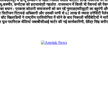
सैलाब
उदयपुर में हिन्दू सम्मेलन से पहले निकली मशाल यात्रा
1 लाख नौकरियों पर व
्मू-कश्मीर, कर्नाटक को हराया
मंत्री गहलोत -राजस्थान में किसी भी पेंशनर्स की पेंश
 का बयान : प्रकाश कोठारी समाजजनों को कर रहें गुमराह
एमपीयूएटी का बहुरंगी औ
 सिटीजन रिटायर्ड अधिकारी और उसकी पत्नी से 62 लाख से ज्यादा ठगे
सिटी पैलेस
बॉट खिलाडियों ने राष्ट्रीय प्रतियोगिता में सोने के बाद निकाली चाँदी
बेटियों ने मा
ल यूज प्लास्टिक थैलियां जब्त
बीसीआई चार्टर की नई कार्यकारिणी, देवेंद्र सिंह करीर 