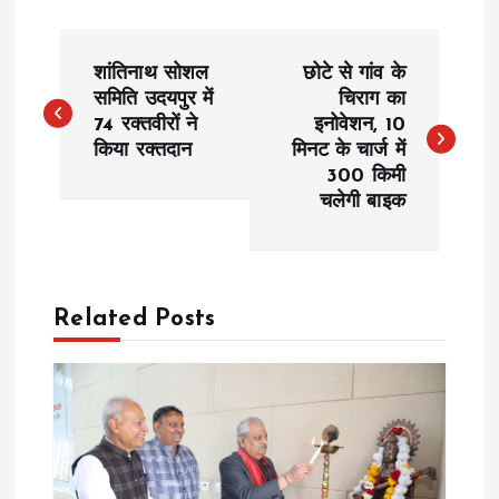
P
शांतिनाथ सोशल
छोटे से गांव के
o
समिति उदयपुर में
चिराग का
74 रक्तवीरों ने
इनोवेशन, 10
किया रक्तदान
मिनट के चार्ज में
s
300 किमी
चलेगी बाइक
t
n
a
Related Posts
v
i
g