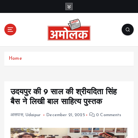
S
k
i
p
t
o
c
Amolak News
o
Home
n
t
e
n
t
उदयपुर की 9 साल की श्रीयदिता सिंह
बैस ने लिखी बाल साहित्य पुस्तक
आसपास
,
Udaipur
December 21, 2025
0 Comments