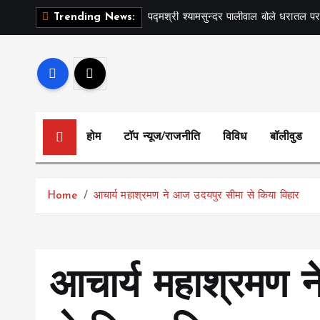
S
पद्मश्री श्यामसुन्दर पालीवाल बोले धरातल पर
Trending News:
k
i
p
t
o
c
होम
टॉप न्यूज/राजनीति
विविध
बॉलीवुड
o
n
t
Home
आचार्य महाश्रमण ने आज उदयपुर सीमा से किया विहार
e
n
t
आचार्य महाश्रमण 