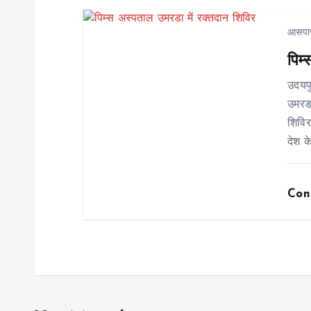
t
आसपा
पिम
i
उदयप
o
उमरडा
शिविर
n
देश क
Con