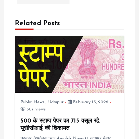
t
n
Related Posts
a
v
i
g
a
Public News
,
Udaipur
February 13, 2026
t
307 views
i
500 के स्टाम्प पेपर का 715 वसूल रहे,
यूसीसीआई की शिकायत
उदयपुर (अमोलक न्यूज Amolak News)। उदयपुर चेम्बर