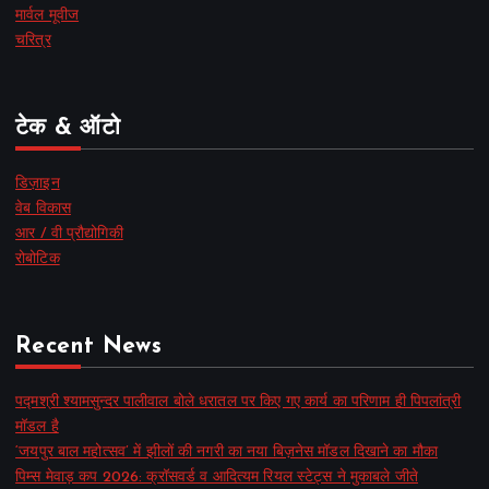
मार्वल मूवीज
चरित्र
टेक & ऑटो
डिज़ाइन
वेब विकास
आर / वी प्रौद्योगिकी
रोबोटिक
Recent News
पद्मश्री श्यामसुन्दर पालीवाल बोले धरातल पर किए गए कार्य का परिणाम ही पिपलांत्री
मॉडल है
‘जयपुर बाल महोत्सव’ में झीलों की नगरी का नया बिज़नेस मॉडल दिखाने का मौका
पिम्स मेवाड़ कप 2026: क्रॉसवर्ड व आदित्यम रियल स्टेट्स ने मुकाबले जीते