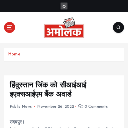
S
k
i
p
t
o
c
Amolak News
o
Home
n
t
e
n
t
हिंदुस्तान जिंक को सीआईआई
इएक्सआईएम बैंक अवार्ड
Public News
November 26, 2022
0 Comments
उदयपुर।