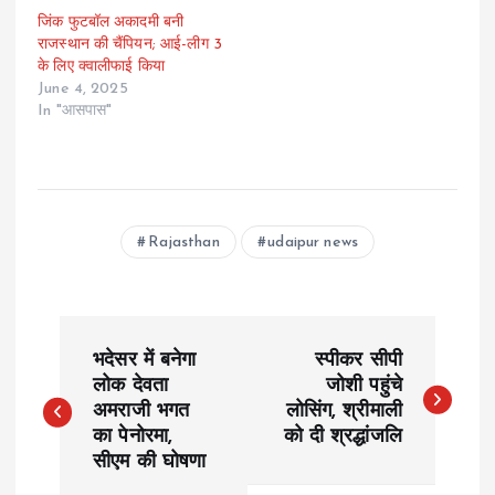
जिंक फुटबॉल अकादमी बनी
राजस्थान की चैंपियन; आई-लीग 3
के लिए क्वालीफाई किया
June 4, 2025
In "आसपास"
Rajasthan
udaipur news
P
भदेसर में बनेगा
स्पीकर सीपी
o
लोक देवता
जोशी पहुंचे
अमराजी भगत
लोसिंग, श्रीमाली
का पेनोरमा,
को दी श्रद्धांजलि
s
सीएम की घोषणा