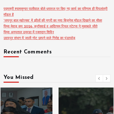
पद्मश्री श्यामसुन्दर पालीवाल बोले धरातल पर किए गए कार्य का परिणाम ही पिपलांत्री
मॉडल है
‘जयपुर बाल महोत्सव’ में झीलों की नगरी का नया बिज़नेस मॉडल दिखाने का मौका
पिम्स मेवाड़ कप 2026: क्रॉसवर्ड व आदित्यम रियल स्टेट्स ने मुकाबले जीते
पिम्स अस्पताल उमरडा में रक्तदान शिविर
उदयपुर संभाग में जाली नोट छापने वाले गिरोह का भंडाफोड़
Recent Comments
You Missed