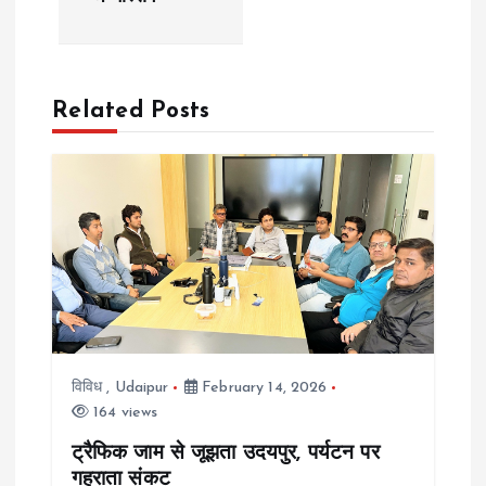
t
n
a
Related Posts
v
i
g
a
t
विविध
,
Udaipur
February 14, 2026
164 views
i
ट्रैफिक जाम से जूझता उदयपुर, पर्यटन पर
गहराता संकट