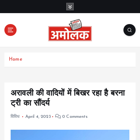
S
k
i
p
t
o
c
Amolak News
o
Home
n
t
e
n
t
अरावली की वादियों में बिखर रहा है बरना
ट्री का सौंदर्य
विविध
April 4, 2023
0 Comments