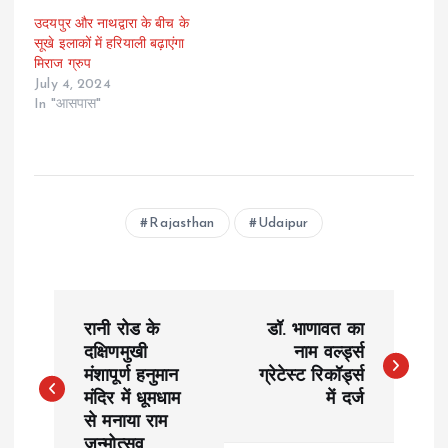
उदयपुर और नाथद्वारा के बीच के
सूखे इलाकों में हरियाली बढ़ाएंगा
मिराज ग्रुप
July 4, 2024
In "आसपास"
Rajasthan
Udaipur
P
रानी रोड के
डॉ. भाणावत का
o
दक्षिणमुखी
नाम वर्ल्ड्स
मंशापूर्ण हनुमान
ग्रेटेस्ट रिकॉर्ड्स
मंदिर में धूमधाम
में दर्ज
s
से मनाया राम
जन्मोत्सव