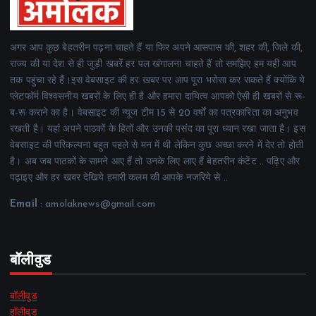
अगर आप कुछ बेहतरीन पढ़ना चाहते हैं या फिर अपने आसपास की, शहर की, जिले की,
राज्य की या देश से ही जुड़ी खबरें हर पल खंगालना चाहते हैं तो समझिए हम यही आप
तक पहुंचा रहे हैं।इस वेबसाइट की हर खबर पर आप पूरा भरोसा कर सकते हैं क्योंकि ये
प्लेटफॉर्म विश्वसनीय खबरों के लिए ही है और हमारा दायित्व आपको ऐसी ही खबरों से रू-
ब-रू कराने का है। वेबसाइट की न्यूज टीम 15 से 20 वर्षों का पत्रकारिता का अनुभव
रखती है। यहां अपने पाठकों के हितों और उनकी पसंद का पूरा ध्यान रखा जाता है। इस
वेबसाइट की परिकल्पना बहुत पहले से मन में थी लेकिन कुछ अच्छा करने में देर तो होती
है। अब जब पाठकों के सामने आए हैं तो उनके लिए लाए हैं बेहतरीन कंटेंट .. पढ़िए और
पढ़ाइए और हर खबर देखिये हमारी कलम की आपके नजरिये से ..
Email
: amolaknews@gmail.com
बॉलीवुड
बॉलीवुड
हॉलीवुड