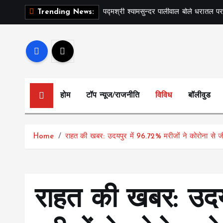
S
पद्मश्री श्यामसुन्दर पालीवाल बोले धरातल पर
Trending News:
k
i
p
t
o
c
होम
टॉप न्यूज/राजनीति
विविध
बॉलीवुड
o
n
t
Home
राहत की खबर: उदयपुर में 96.72% मरीजों ने कोरोना से 
e
n
t
राहत की खबर: उदय