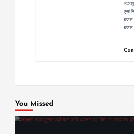
उदयप
n
एसोसि
बजट र
बजट 
Con
You Missed