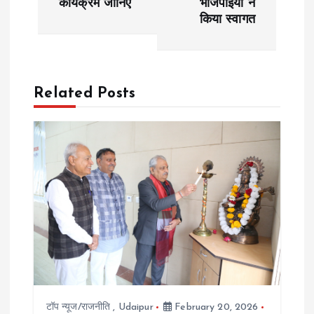
कार्यक्रम जानिए
भाजपाईयों ने
s
किया स्वागत
t
n
Related Posts
a
v
i
g
a
t
टॉप न्यूज/राजनीति
,
Udaipur
February 20, 2026