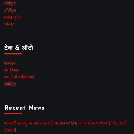
हॉलीवुड
टॉलीवुड
मार्वल मूवीज
चरित्र
टेक & ऑटो
डिज़ाइन
वेब विकास
आर / वी प्रौद्योगिकी
रोबोटिक
Recent News
पद्मश्री श्यामसुन्दर पालीवाल बोले धरातल पर किए गए कार्य का परिणाम ही पिपलांत्री
मॉडल है