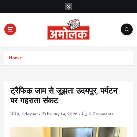
S
k
i
p
t
o
c
Amolak News
o
Home
n
t
e
n
t
ट्रैफिक जाम से जूझता उदयपुर, पर्यटन
पर गहराता संकट
विविध
,
Udaipur
February 14, 2026
0 Comments