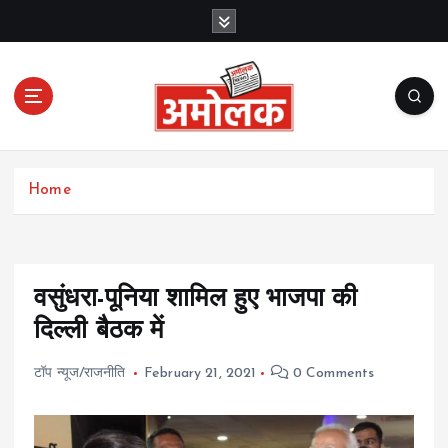
S
k
i
p
t
o
c
Amolak News
o
Home
n
t
e
n
t
वसुंधरा-पूनिया शामिल हुए भाजपा की
दिल्ली बैठक में
टॉप न्यूज/राजनीति
February 21, 2021
0 Comments