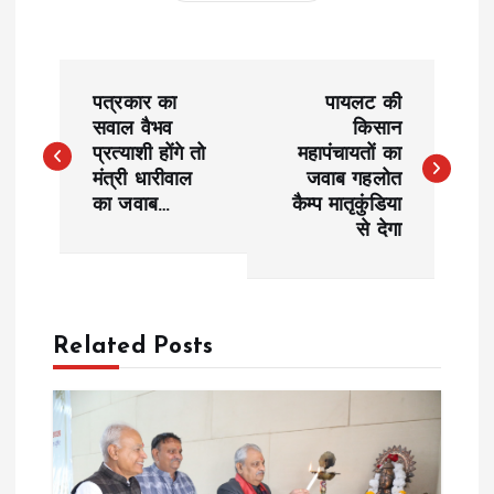
P
पत्रकार का
पायलट की
o
सवाल वैभव
किसान
प्रत्याशी होंगे तो
महापंचायतों का
मंत्री धारीवाल
जवाब गहलोत
s
का जवाब…
कैम्प मातृकुंडिया
से देगा
t
n
a
Related Posts
v
i