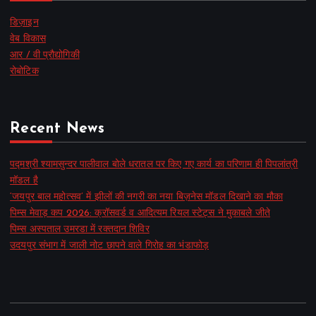
डिज़ाइन
वेब विकास
आर / वी प्रौद्योगिकी
रोबोटिक
Recent News
पद्मश्री श्यामसुन्दर पालीवाल बोले धरातल पर किए गए कार्य का परिणाम ही पिपलांत्री
मॉडल है
‘जयपुर बाल महोत्सव’ में झीलों की नगरी का नया बिज़नेस मॉडल दिखाने का मौका
पिम्स मेवाड़ कप 2026: क्रॉसवर्ड व आदित्यम रियल स्टेट्स ने मुकाबले जीते
पिम्स अस्पताल उमरडा में रक्तदान शिविर
उदयपुर संभाग में जाली नोट छापने वाले गिरोह का भंडाफोड़