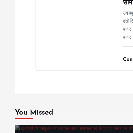
साम
o
उदयप
n
एसोसि
बजट र
बजट 
Con
You Missed