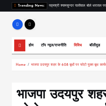
S
पद्मश्री श्यामसुन्दर पालीवाल बोले धरातल पर
Trending News:
k
i
p
t
o
c
होम
टॉप न्यूज/राजनीति
विविध
बॉलीवुड
o
n
t
Home
भाजपा उदयपुर शहर के 608 बूथों पर फोटो युक्त बूथ कार्यक
e
n
t
भाजपा उदयपुर शहर