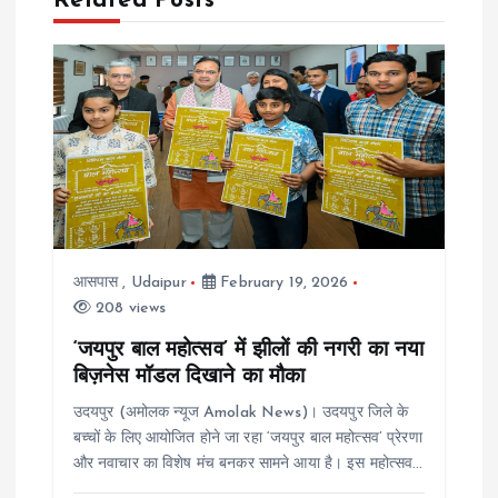
Related Posts
a
v
i
g
a
आसपास
,
Udaipur
February 19, 2026
t
208 views
i
‘जयपुर बाल महोत्सव’ में झीलों की नगरी का नया
बिज़नेस मॉडल दिखाने का मौका
o
उदयपुर (अमोलक न्यूज Amolak News)। उदयपुर जिले के
बच्चों के लिए आयोजित होने जा रहा ‘जयपुर बाल महोत्सव’ प्रेरणा
n
और नवाचार का विशेष मंच बनकर सामने आया है। इस महोत्सव…