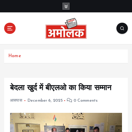
S
k
i
p
t
o
c
Amolak News
o
Home
n
t
e
n
t
बेदला खुर्द में बीएलओ का किया सम्मान
आसपास
December 6, 2025
0 Comments