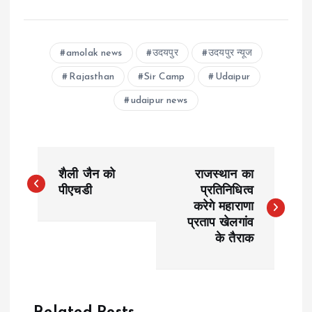
amolak news
उदयपुर
उदयपुर न्यूज
Rajasthan
Sir Camp
Udaipur
udaipur news
P
शैली जैन को
राजस्थान का
o
पीएचडी
प्रतिनिधित्व
करेगे महाराणा
प्रताप खेलगांव
s
के तैराक
t
n