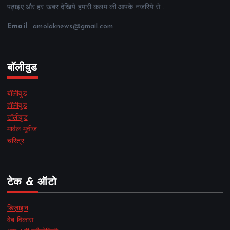
पढ़ाइए और हर खबर देखिये हमारी कलम की आपके नजरिये से ..
Email
: amolaknews@gmail.com
बॉलीवुड
बॉलीवुड
हॉलीवुड
टॉलीवुड
मार्वल मूवीज
चरित्र
टेक & ऑटो
डिज़ाइन
वेब विकास