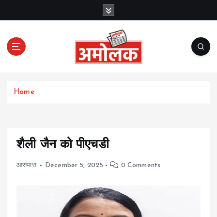
S
k
i
p
t
o
c
Amolak News
o
Home
n
t
e
n
t
शैली जैन को पीएचडी
आसपास
December 5, 2025
0 Comments