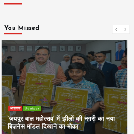
You Missed
खेल
Udaipur
पिम्स मेवाड़ कप 2026: क्रॉसवर्ड व आदित्यम
रियल स्टेट्स ने मुकाबले जीते