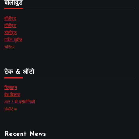
बॉलीवुड
बॉलीवुड
हॉलीवुड
टॉलीवुड
मार्वल मूवीज
चरित्र
टेक & ऑटो
डिज़ाइन
वेब विकास
आर / वी प्रौद्योगिकी
रोबोटिक
Recent News