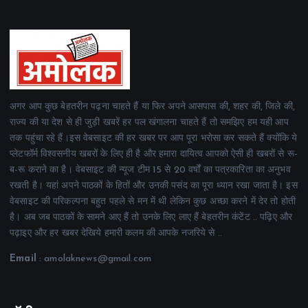
अगर आप कुछ बेहतरीन पढ़ना चाहते हैं या फिर अपने आसपास की, शहर की, जिले की,
राज्य की या देश से ही जुड़ी खबरें हर पल खंगालना चाहते हैं तो समझिए हम यही आप
तक पहुंचा रहे हैं।इस वेबसाइट की हर खबर पर आप पूरा भरोसा कर सकते हैं क्योंकि ये
प्लेटफॉर्म विश्वसनीय खबरों के लिए ही है और हमारा दायित्व आपको ऐसी ही खबरों से रू-
ब-रू कराने का है। वेबसाइट की न्यूज टीम 15 से 20 वर्षों का पत्रकारिता का अनुभव
रखती है। यहां अपने पाठकों के हितों और उनकी पसंद का पूरा ध्यान रखा जाता है। इस
वेबसाइट की परिकल्पना बहुत पहले से मन में थी लेकिन कुछ अच्छा करने में देर तो होती
है। अब जब पाठकों के सामने आए हैं तो उनके लिए लाए हैं बेहतरीन कंटेंट .. पढ़िए और
पढ़ाइए और हर खबर देखिये हमारी कलम की आपके नजरिये से ..
Email
: amolaknews@gmail.com