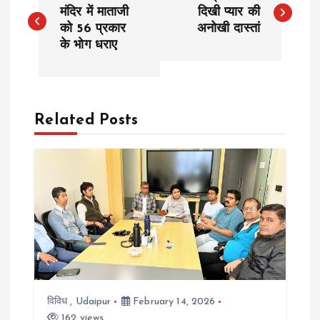
o
मंदिर में माताजी
दिखी प्यार की
को 56 प्रकार
अनोखी दास्तां
के भोग धराए
s
t
n
Related Posts
a
v
i
g
a
विविध
,
Udaipur
February 14, 2026
162 views