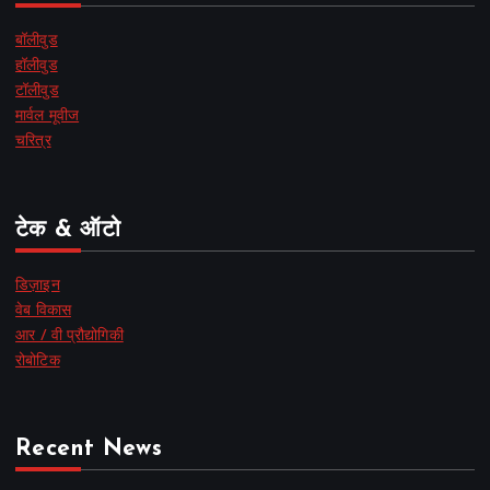
बॉलीवुड
हॉलीवुड
टॉलीवुड
मार्वल मूवीज
चरित्र
टेक & ऑटो
डिज़ाइन
वेब विकास
आर / वी प्रौद्योगिकी
रोबोटिक
Recent News