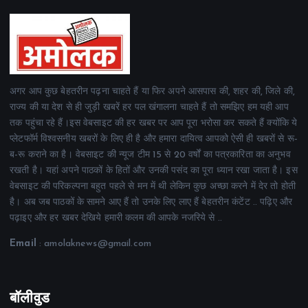
अगर आप कुछ बेहतरीन पढ़ना चाहते हैं या फिर अपने आसपास की, शहर की, जिले की,
राज्य की या देश से ही जुड़ी खबरें हर पल खंगालना चाहते हैं तो समझिए हम यही आप
तक पहुंचा रहे हैं।इस वेबसाइट की हर खबर पर आप पूरा भरोसा कर सकते हैं क्योंकि ये
प्लेटफॉर्म विश्वसनीय खबरों के लिए ही है और हमारा दायित्व आपको ऐसी ही खबरों से रू-
ब-रू कराने का है। वेबसाइट की न्यूज टीम 15 से 20 वर्षों का पत्रकारिता का अनुभव
रखती है। यहां अपने पाठकों के हितों और उनकी पसंद का पूरा ध्यान रखा जाता है। इस
वेबसाइट की परिकल्पना बहुत पहले से मन में थी लेकिन कुछ अच्छा करने में देर तो होती
है। अब जब पाठकों के सामने आए हैं तो उनके लिए लाए हैं बेहतरीन कंटेंट .. पढ़िए और
पढ़ाइए और हर खबर देखिये हमारी कलम की आपके नजरिये से ..
Email
: amolaknews@gmail.com
बॉलीवुड