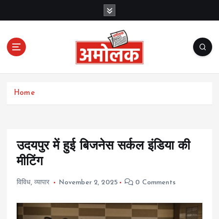
S
k
i
p
t
o
c
Amolak News
o
Home
n
t
e
n
t
उदयपुर में हुई बिजनेस सर्कल इंडिया की
मीटिंग
विविध
,
व्यापार
November 2, 2025
0 Comments