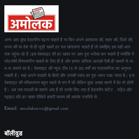
अगर आप कुछ बेहतरीन पढ़ना चाहते हैं या फिर अपने आसपास की, शहर की, जिले की,
राज्य की या देश से ही जुड़ी खबरें हर पल खंगालना चाहते हैं तो समझिए हम यही आप
तक पहुंचा रहे हैं।इस वेबसाइट की हर खबर पर आप पूरा भरोसा कर सकते हैं क्योंकि ये
प्लेटफॉर्म विश्वसनीय खबरों के लिए ही है और हमारा दायित्व आपको ऐसी ही खबरों से रू-
ब-रू कराने का है। वेबसाइट की न्यूज टीम 15 से 20 वर्षों का पत्रकारिता का अनुभव
रखती है। यहां अपने पाठकों के हितों और उनकी पसंद का पूरा ध्यान रखा जाता है। इस
वेबसाइट की परिकल्पना बहुत पहले से मन में थी लेकिन कुछ अच्छा करने में देर तो होती
है। अब जब पाठकों के सामने आए हैं तो उनके लिए लाए हैं बेहतरीन कंटेंट .. पढ़िए और
पढ़ाइए और हर खबर देखिये हमारी कलम की आपके नजरिये से ..
Email
: amolaknews@gmail.com
बॉलीवुड