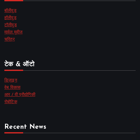
बॉलीवुड
हॉलीवुड
टॉलीवुड
मार्वल मूवीज
चरित्र
टेक & ऑटो
डिज़ाइन
वेब विकास
आर / वी प्रौद्योगिकी
रोबोटिक
Recent News