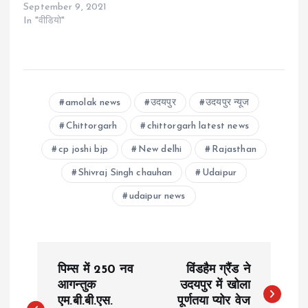
September 9, 2021
In "वीडियो"
amolak news
उदयपुर
उदयपुर न्यूज
Chittorgarh
chittorgarh latest news
cp joshi bjp
New delhi
Rajasthan
Shivraj Singh chauhan
Udaipur
udaipur news
P
पिम्स में 250 नव
विंडहैम ग्रैंड ने
o
आगन्तुक
उदयपुर में खोला
एम.बी.बी.एस.
पूर्णतया प्योर वेज