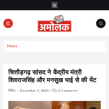
S
k
i
p
t
o
c
Amolak News
o
Home
n
t
e
n
t
चित्तौड़गढ़ सांसद ने केंद्रीय मंत्री
शिवराजसिंह और मनसुख भाई से की भेंट
विविध
December 5, 2025
0 Comments