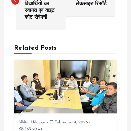
विद्यार्थियों का
लेकसाइड रिसॉर्ट
s
स्वागत एवं वाइट
कोट सेरेमनी
t
n
a
Related Posts
v
i
g
a
t
विविध
,
Udaipur
February 14, 2026
163 views