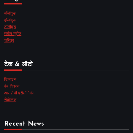
बॉलीवुड
हॉलीवुड
टॉलीवुड
मार्वल मूवीज
चरित्र
टेक & ऑटो
डिज़ाइन
वेब विकास
आर / वी प्रौद्योगिकी
रोबोटिक
Recent News