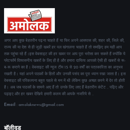
अगर आप कुछ बेहतरीन पढ़ना चाहते हैं या फिर अपने आसपास की, शहर की, जिले की,
राज्य की या देश से ही जुड़ी खबरें हर पल खंगालना चाहते हैं तो समझिए हम यही आप
तक पहुंचा रहे हैं।इस वेबसाइट की हर खबर पर आप पूरा भरोसा कर सकते हैं क्योंकि ये
प्लेटफॉर्म विश्वसनीय खबरों के लिए ही है और हमारा दायित्व आपको ऐसी ही खबरों से रू-
ब-रू कराने का है। वेबसाइट की न्यूज टीम 15 से 20 वर्षों का पत्रकारिता का अनुभव
रखती है। यहां अपने पाठकों के हितों और उनकी पसंद का पूरा ध्यान रखा जाता है। इस
वेबसाइट की परिकल्पना बहुत पहले से मन में थी लेकिन कुछ अच्छा करने में देर तो होती
है। अब जब पाठकों के सामने आए हैं तो उनके लिए लाए हैं बेहतरीन कंटेंट .. पढ़िए और
पढ़ाइए और हर खबर देखिये हमारी कलम की आपके नजरिये से ..
Email
: amolaknews@gmail.com
बॉलीवुड