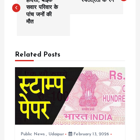
o
हादसा, बाइक
स्वतंत्रता के रंग
सवार परिवार के
पांच जनों की
s
मौत
t
n
Related Posts
a
v
i
g
a
Public News
,
Udaipur
February 13, 2026