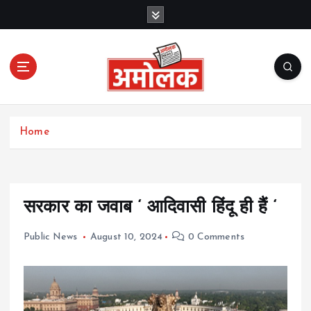
S
k
i
p
t
o
c
Amolak News
o
Home
n
t
e
n
t
सरकार का जवाब ‘ आदिवासी हिंदू ही हैं ‘
Public News
August 10, 2024
0 Comments