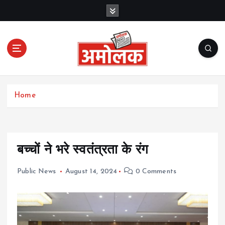
S
k
i
p
t
o
c
Amolak News
o
Home
n
t
e
n
t
बच्चों ने भरे स्वतंत्रता के रंग
Public News
August 14, 2024
0 Comments