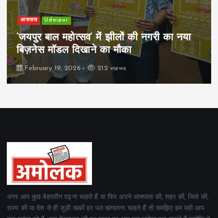
खेल
Udaipur
पिम्स मेवाड़ कप 2026: क्रॉसवर्ड व आदित्यम
रियल स्टेट्स ने मुकाबले जीते
February 19, 2026
163 views
अगर आप कुछ बेहतरीन पढ़ना चाहते हैं या फिर अपने आसपास की, शहर की, जिले की,
राज्य की या देश से ही जुड़ी खबरें हर पल खंगालना चाहते हैं तो समझिए हम यही आप