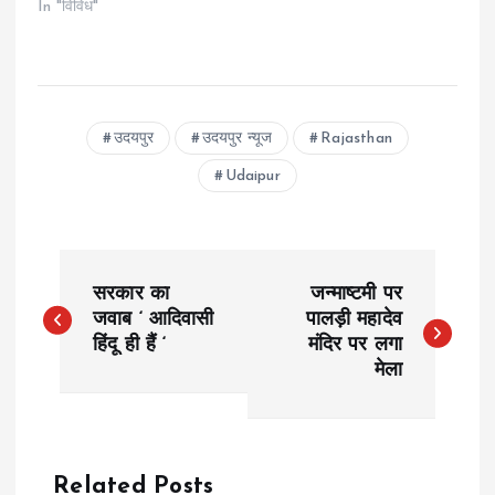
In "विविध"
उदयपुर
उदयपुर न्यूज
Rajasthan
Udaipur
P
सरकार का
जन्माष्टमी पर
o
जवाब ‘ आदिवासी
पालड़ी महादेव
हिंदू ही हैं ‘
मंदिर पर लगा
मेला
s
t
n
Related Posts