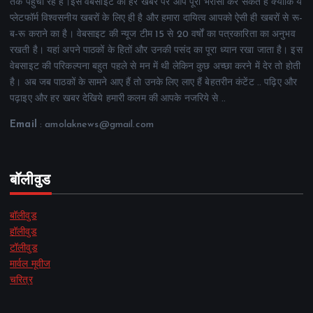
तक पहुंचा रहे हैं।इस वेबसाइट की हर खबर पर आप पूरा भरोसा कर सकते हैं क्योंकि ये
प्लेटफॉर्म विश्वसनीय खबरों के लिए ही है और हमारा दायित्व आपको ऐसी ही खबरों से रू-
ब-रू कराने का है। वेबसाइट की न्यूज टीम 15 से 20 वर्षों का पत्रकारिता का अनुभव
रखती है। यहां अपने पाठकों के हितों और उनकी पसंद का पूरा ध्यान रखा जाता है। इस
वेबसाइट की परिकल्पना बहुत पहले से मन में थी लेकिन कुछ अच्छा करने में देर तो होती
है। अब जब पाठकों के सामने आए हैं तो उनके लिए लाए हैं बेहतरीन कंटेंट .. पढ़िए और
पढ़ाइए और हर खबर देखिये हमारी कलम की आपके नजरिये से ..
Email
: amolaknews@gmail.com
बॉलीवुड
बॉलीवुड
हॉलीवुड
टॉलीवुड
मार्वल मूवीज
चरित्र