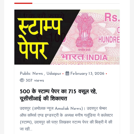
a
v
i
g
a
Public News
,
Udaipur
February 13, 2026
307 views
t
500 के स्टाम्प पेपर का 715 वसूल रहे,
i
यूसीसीआई की शिकायत
उदयपुर (अमोलक न्यूज Amolak News)। उदयपुर चेम्बर
o
ऑफ कॉमर्स एण्ड इण्डस्ट्री के अध्यक्ष मनीष गलूंडिया ने कलेक्टर
(स्टाम्प), उदयपुर को पत्र लिखकर स्टाम्प पेपर की बिक्री में की
n
जा रही…