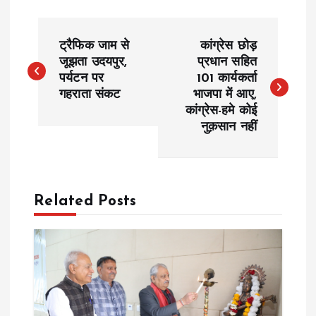
P
ट्रैफिक जाम से
कांग्रेस छोड़
o
जूझता उदयपुर,
प्रधान सहित
पर्यटन पर
101 कार्यकर्ता
गहराता संकट
भाजपा में आए,
s
कांग्रेस-हमे कोई
नुक़सान नहीं
t
n
a
Related Posts
v
i
g