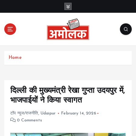
S
k
i
p
t
o
c
Amolak News
o
Home
n
t
e
n
t
दिल्ली की मुख्यमंत्री रेखा गुप्ता उदयपुर में,
भाजपाईयों ने किया स्वागत
टॉप न्यूज/राजनीति
,
Udaipur
February 14, 2026
0 Comments