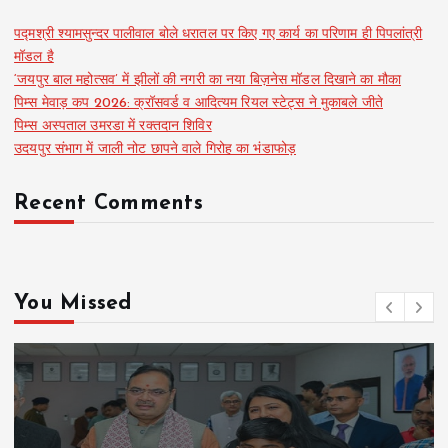
पद्मश्री श्यामसुन्दर पालीवाल बोले धरातल पर किए गए कार्य का परिणाम ही पिपलांत्री
मॉडल है
‘जयपुर बाल महोत्सव’ में झीलों की नगरी का नया बिज़नेस मॉडल दिखाने का मौका
पिम्स मेवाड़ कप 2026: क्रॉसवर्ड व आदित्यम रियल स्टेट्स ने मुकाबले जीते
पिम्स अस्पताल उमरडा में रक्तदान शिविर
उदयपुर संभाग में जाली नोट छापने वाले गिरोह का भंडाफोड़
Recent Comments
You Missed