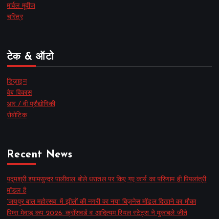
मार्वल मूवीज
चरित्र
टेक & ऑटो
डिज़ाइन
वेब विकास
आर / वी प्रौद्योगिकी
रोबोटिक
Recent News
पद्मश्री श्यामसुन्दर पालीवाल बोले धरातल पर किए गए कार्य का परिणाम ही पिपलांत्री
मॉडल है
‘जयपुर बाल महोत्सव’ में झीलों की नगरी का नया बिज़नेस मॉडल दिखाने का मौका
पिम्स मेवाड़ कप 2026: क्रॉसवर्ड व आदित्यम रियल स्टेट्स ने मुकाबले जीते