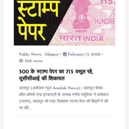
i
g
a
t
Public News
,
Udaipur
February 13, 2026
308 views
i
500 के स्टाम्प पेपर का 715 वसूल रहे,
यूसीसीआई की शिकायत
o
उदयपुर (अमोलक न्यूज Amolak News)। उदयपुर चेम्बर
n
ऑफ कॉमर्स एण्ड इण्डस्ट्री के अध्यक्ष मनीष गलूंडिया ने कलेक्टर
(स्टाम्प), उदयपुर को पत्र लिखकर स्टाम्प पेपर की बिक्री में की
जा रही…