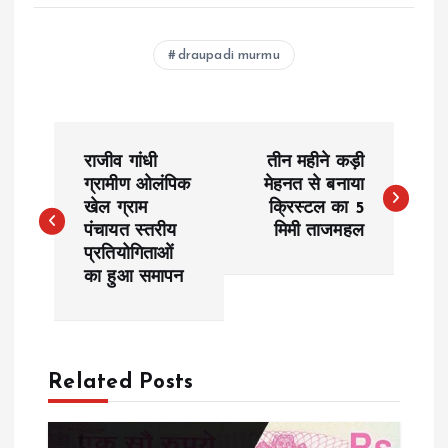
draupadi murmu
P
राजीव गांधी
तीन महीने कड़ी
o
ग्रामीण ओलंपिक
मेहनत से बनाया
खेल ग्राम
क्रिस्टल का 5
पंचायत स्तरीय
मिमी ताजमहल
s
प्रतियोगिताओं
का हुआ समापन
t
n
a
Related Posts
v