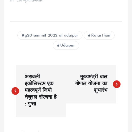
In "टॉप न्यूज/राजनीति"
g20 summit 2022 at udaipur
Rajasthan
Udaipur
P
अरावली
मुख्यमंत्री बाल
o
इकोसिस्टम एक
गोपाल योजना का
महत्वपूर्ण जियो
शुभारंभ
नेचुरल संरचना है
s
: गुप्ता
t
n