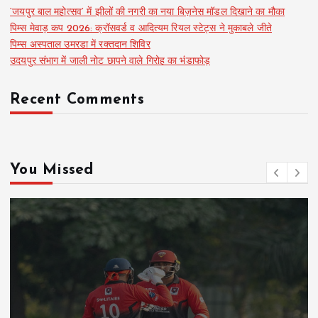
‘जयपुर बाल महोत्सव’ में झीलों की नगरी का नया बिज़नेस मॉडल दिखाने का मौका
पिम्स मेवाड़ कप 2026: क्रॉसवर्ड व आदित्यम रियल स्टेट्स ने मुकाबले जीते
पिम्स अस्पताल उमरडा में रक्तदान शिविर
उदयपुर संभाग में जाली नोट छापने वाले गिरोह का भंडाफोड़
Recent Comments
You Missed