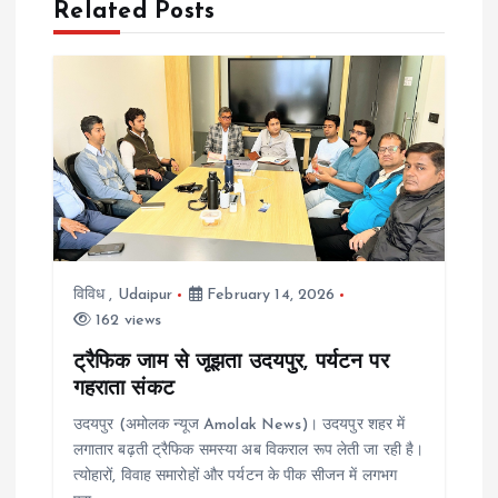
Related Posts
a
v
i
g
a
विविध
,
Udaipur
February 14, 2026
t
162 views
i
ट्रैफिक जाम से जूझता उदयपुर, पर्यटन पर
गहराता संकट
o
उदयपुर (अमोलक न्यूज Amolak News)। उदयपुर शहर में
लगातार बढ़ती ट्रैफिक समस्या अब विकराल रूप लेती जा रही है।
n
त्योहारों, विवाह समारोहों और पर्यटन के पीक सीजन में लगभग