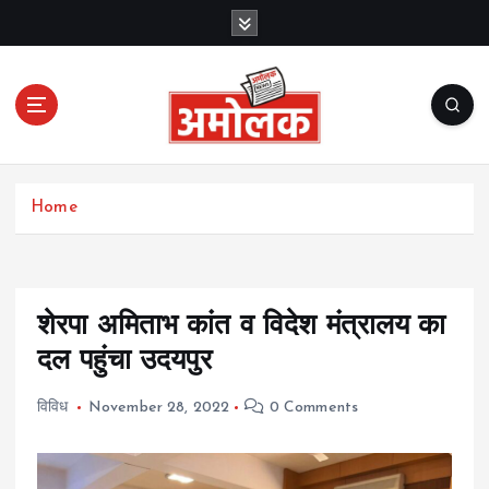
S
k
i
p
t
o
c
Amolak News
o
Home
n
t
e
n
t
शेरपा अमिताभ कांत व विदेश मंत्रालय का
दल पहुंचा उदयपुर
विविध
November 28, 2022
0 Comments