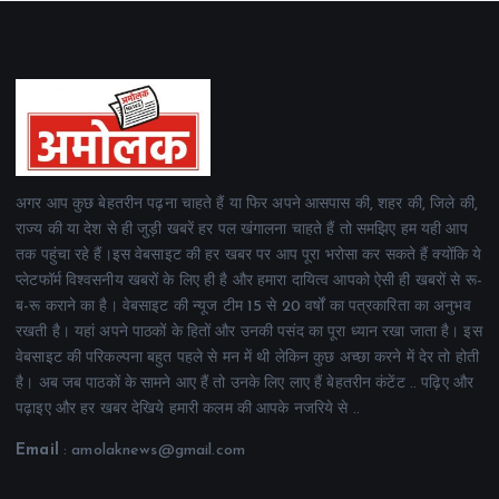
अगर आप कुछ बेहतरीन पढ़ना चाहते हैं या फिर अपने आसपास की, शहर की, जिले की,
राज्य की या देश से ही जुड़ी खबरें हर पल खंगालना चाहते हैं तो समझिए हम यही आप
तक पहुंचा रहे हैं।इस वेबसाइट की हर खबर पर आप पूरा भरोसा कर सकते हैं क्योंकि ये
प्लेटफॉर्म विश्वसनीय खबरों के लिए ही है और हमारा दायित्व आपको ऐसी ही खबरों से रू-
ब-रू कराने का है। वेबसाइट की न्यूज टीम 15 से 20 वर्षों का पत्रकारिता का अनुभव
रखती है। यहां अपने पाठकों के हितों और उनकी पसंद का पूरा ध्यान रखा जाता है। इस
वेबसाइट की परिकल्पना बहुत पहले से मन में थी लेकिन कुछ अच्छा करने में देर तो होती
है। अब जब पाठकों के सामने आए हैं तो उनके लिए लाए हैं बेहतरीन कंटेंट .. पढ़िए और
पढ़ाइए और हर खबर देखिये हमारी कलम की आपके नजरिये से ..
Email
: amolaknews@gmail.com