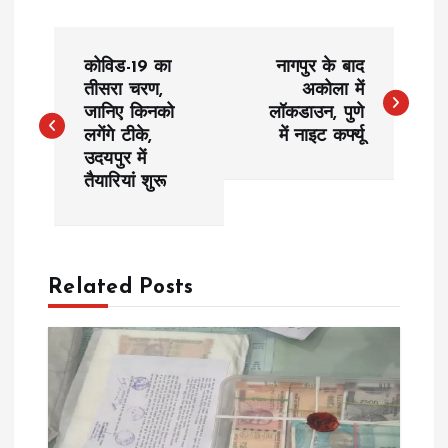
P
कोविड-19 का
नागपुर के बाद
o
तीसरा चरण,
अकोला में
जानिए किनको
लॉकडाउन, पुणे
लगेंगे टीके,
में नाइट कर्फ्यू
s
उदयपुर में
तैयारियां शुरू
t
n
a
Related Posts
v
i
g