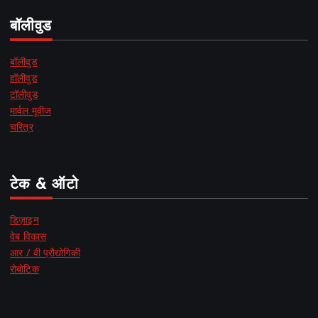
बॉलीवुड
बॉलीवुड
हॉलीवुड
टॉलीवुड
मार्वल मूवीज
चरित्र
टेक & ऑटो
डिज़ाइन
वेब विकास
आर / वी प्रौद्योगिकी
रोबोटिक