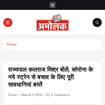
S
k
i
p
t
o
c
Amolak News
o
Home
n
t
e
n
t
राज्यपाल कलराज मिश्र बोेले, कोरोना के
नये स्ट्रेन से बचाव के लिए पूरी
सावधानियां बरतें
Crime
March 3, 2021
0 Comments