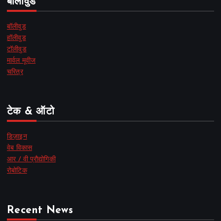
बॉलीवुड
बॉलीवुड
हॉलीवुड
टॉलीवुड
मार्वल मूवीज
चरित्र
टेक & ऑटो
डिज़ाइन
वेब विकास
आर / वी प्रौद्योगिकी
रोबोटिक
Recent News