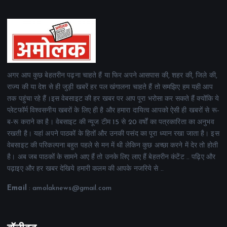
अगर आप कुछ बेहतरीन पढ़ना चाहते हैं या फिर अपने आसपास की, शहर की, जिले की,
राज्य की या देश से ही जुड़ी खबरें हर पल खंगालना चाहते हैं तो समझिए हम यही आप
तक पहुंचा रहे हैं।इस वेबसाइट की हर खबर पर आप पूरा भरोसा कर सकते हैं क्योंकि ये
प्लेटफॉर्म विश्वसनीय खबरों के लिए ही है और हमारा दायित्व आपको ऐसी ही खबरों से रू-
ब-रू कराने का है। वेबसाइट की न्यूज टीम 15 से 20 वर्षों का पत्रकारिता का अनुभव
रखती है। यहां अपने पाठकों के हितों और उनकी पसंद का पूरा ध्यान रखा जाता है। इस
वेबसाइट की परिकल्पना बहुत पहले से मन में थी लेकिन कुछ अच्छा करने में देर तो होती
है। अब जब पाठकों के सामने आए हैं तो उनके लिए लाए हैं बेहतरीन कंटेंट .. पढ़िए और
पढ़ाइए और हर खबर देखिये हमारी कलम की आपके नजरिये से ..
Email
: amolaknews@gmail.com