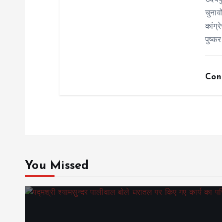
उदयप
चुनाव
कांग्
पुष्कर
Con
You Missed