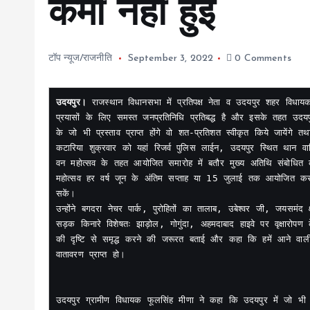
कमी नहीं हुई
टॉप न्यूज/राजनीति
September 3, 2022
0 Comments
उदयपुर। 
राजस्थान विधानसभा में प्रतिपक्ष नेता व उदयपुर शहर विधाय
प्रयासों के लिए समस्त जनप्रतिनिधि प्रतिबद्ध है और इसके तहत उदयपुर
के जो भी प्रस्ताव प्राप्त होंगे वो शत-प्रतिशत स्वीकृत किये जायेंगे
कटारिया शुक्रवार को यहां रिजर्व पुलिस लाईन, उदयपुर स्थित थान वाटि
वन महोत्सव के तहत आयोजित समारोह में बतौर मुख्य अतिथि संबोधित 
महोत्सव हर वर्ष जून के अंतिम सप्ताह या 15 जुलाई तक आयोजित कर 
सकें।

उन्होंने बगदरा नेचर पार्क, पुरोहितों का तालाब, उबेश्वर जी, जयसमंद 
सड़क किनारे विशेषतः झाड़ोल, गोगुंदा, अहमदाबाद हाइवे पर वृक्षारोपण क
की दृष्टि से समृद्ध करने की जरूरत बताई और कहा कि हमें आने वाली प
वातावरण प्राप्त हो।

उदयपुर ग्रामीण विधायक फूलसिंह मीणा ने कहा कि उदयपुर में जो भी प