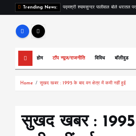
S
पद्मश्री श्यामसुन्दर पालीवाल बोले धरातल पर
Trending News:
k
i
p
t
o
c
होम
टॉप न्यूज/राजनीति
विविध
बॉलीवुड
o
n
t
Home
सुखद खबर : 1995 के बाद वन क्षेत्र में कमी नहीं हुई
e
n
t
सुखद खबर : 1995 के