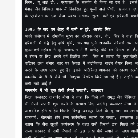
निगम, यू.आई.टी., प्रशासन के सहयोग से किया जा रहा है। इससे हरियाली म
मेवाड़ जैव विविधता पार्क में विकसित हुए फूलों वाले पौधों, छायादार 
के प्रयोजन पर एक पौधा अवश्य लगाकर सुरक्षा करें एवं हरियाली बढ़ाने 
अपने संबोधन में संभागीय मुख्य वन संरक्षक आर. के. सिंह ने कहा कि क
हरियाली में वृद्धि हेतु कृषि भूमि, चारागाह भूमि राजकीय परिसरों तथा घरो
मुख्यमंत्री महोदय ने पूरे राजस्थान में 5 करोड़ पौधे वन विभाग को तैय
में रोपण के लिए अगले वर्ष वितरित होंगे। सिंह ने बताया कि मुख्यमं
वाटिका तथा संभाग स्तर पर केवड़ा में बोटोनिकल गार्डन तैयार किया 
करने के लक्ष्य प्राप्त हुए हैं। इसके अतिरिक्त आमजन को स्वस्थ 
कालमेघ के 8-8 पौधे भी निःशुल्क वितरित किये जा रहे हैं। उन्होंने ब
जिला कलक्टर ताराचंद मीणा ने कहा कि जिले की समृद्ध जैव विविधता क
भी लेपर्ड सफारी शुरू करने के प्रयास किए जाएंगे। कलक्टर मीणा ने 
आच्छादित होने चाहिये जिसके विरुद्ध उदयपुर जिले के भू-भाग का लगभग 
राजमार्ग, खेलगांव और अन्य सार्वजनिक स्थानों पर पलाश, अमलतास आदि
बताया कि बीस सूत्री कार्यक्रम के तहत सभी विभागों द्वारा पिछले व
राज्य सरकार से सभी विभागों को 28 लाख पौधे लगाने का लक्ष्य आवंटि
सभी को वृक्षों का महत्व समझ में आ गया है तथा सभी लोग इसे जीवन 