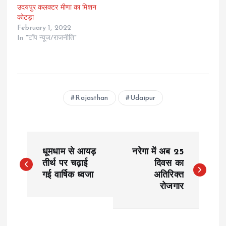
उदयपुर कलक्टर मीणा का मिशन
कोटड़ा
February 1, 2022
In "टॉप न्यूज/राजनीति"
Rajasthan
Udaipur
P
धूमधाम से आयड़
नरेगा में अब 25
o
तीर्थ पर चढ़ाई
दिवस का
गई वार्षिक ध्वजा
अतिरिक्त
रोजगार
s
t