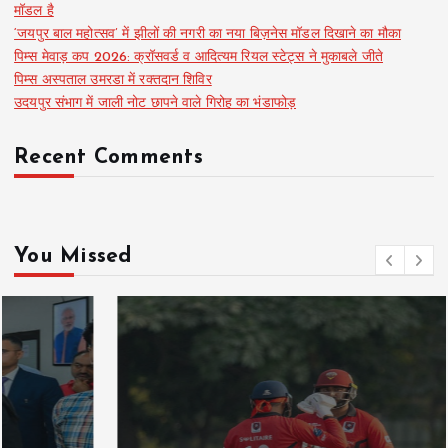
मॉडल है
‘जयपुर बाल महोत्सव’ में झीलों की नगरी का नया बिज़नेस मॉडल दिखाने का मौका
पिम्स मेवाड़ कप 2026: क्रॉसवर्ड व आदित्यम रियल स्टेट्स ने मुकाबले जीते
पिम्स अस्पताल उमरडा में रक्तदान शिविर
उदयपुर संभाग में जाली नोट छापने वाले गिरोह का भंडाफोड़
Recent Comments
You Missed