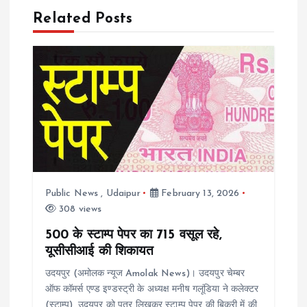
n
Related Posts
a
v
i
g
a
Public News
,
Udaipur
February 13, 2026
308 views
t
500 के स्टाम्प पेपर का 715 वसूल रहे,
i
यूसीसीआई की शिकायत
उदयपुर (अमोलक न्यूज Amolak News)। उदयपुर चेम्बर
o
ऑफ कॉमर्स एण्ड इण्डस्ट्री के अध्यक्ष मनीष गलूंडिया ने कलेक्टर
(स्टाम्प), उदयपुर को पत्र लिखकर स्टाम्प पेपर की बिक्री में की