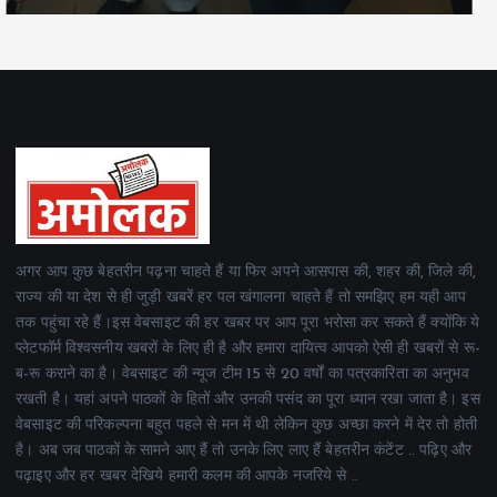
अगर आप कुछ बेहतरीन पढ़ना चाहते हैं या फिर अपने आसपास की, शहर की, जिले की,
राज्य की या देश से ही जुड़ी खबरें हर पल खंगालना चाहते हैं तो समझिए हम यही आप
तक पहुंचा रहे हैं।इस वेबसाइट की हर खबर पर आप पूरा भरोसा कर सकते हैं क्योंकि ये
प्लेटफॉर्म विश्वसनीय खबरों के लिए ही है और हमारा दायित्व आपको ऐसी ही खबरों से रू-
ब-रू कराने का है। वेबसाइट की न्यूज टीम 15 से 20 वर्षों का पत्रकारिता का अनुभव
रखती है। यहां अपने पाठकों के हितों और उनकी पसंद का पूरा ध्यान रखा जाता है। इस
वेबसाइट की परिकल्पना बहुत पहले से मन में थी लेकिन कुछ अच्छा करने में देर तो होती
है। अब जब पाठकों के सामने आए हैं तो उनके लिए लाए हैं बेहतरीन कंटेंट .. पढ़िए और
पढ़ाइए और हर खबर देखिये हमारी कलम की आपके नजरिये से ..