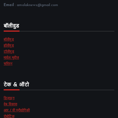
Email
: amolaknews@gmail.com
बॉलीवुड
बॉलीवुड
हॉलीवुड
टॉलीवुड
मार्वल मूवीज
चरित्र
टेक & ऑटो
डिज़ाइन
वेब विकास
आर / वी प्रौद्योगिकी
रोबोटिक