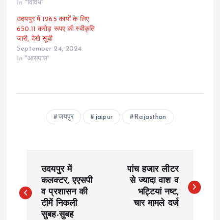
In "विविध"
उदयपुर में 1265 कार्यों के लिए
650.11 करोड़ रूपए की स्वीकृति
जारी, देखे सूची
September 24, 2024
In "आसपास"
जयपुर
jaipur
Rajasthan
P
उदयपुर में
पांच हजार लीटर
o
कलक्टर, एएसपी
से ज्यादा वाश व
व प्रशासन की
भट्टियां नष्ट,
टीमें निकली
चार मामले दर्ज
s
सुबह-सुबह