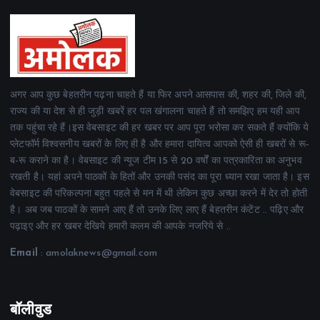
अगर आप कुछ बेहतरीन पढ़ना चाहते हैं या फिर अपने आसपास की, शहर की, जिले की,
राज्य की या देश से ही जुड़ी खबरें हर पल खंगालना चाहते हैं तो समझिए हम यही आप
तक पहुंचा रहे हैं।इस वेबसाइट की हर खबर पर आप पूरा भरोसा कर सकते हैं क्योंकि ये
प्लेटफॉर्म विश्वसनीय खबरों के लिए ही है और हमारा दायित्व आपको ऐसी ही खबरों से रू-
ब-रू कराने का है। वेबसाइट की न्यूज टीम 15 से 20 वर्षों का पत्रकारिता का अनुभव
रखती है। यहां अपने पाठकों के हितों और उनकी पसंद का पूरा ध्यान रखा जाता है। इस
वेबसाइट की परिकल्पना बहुत पहले से मन में थी लेकिन कुछ अच्छा करने में देर तो होती
है। अब जब पाठकों के सामने आए हैं तो उनके लिए लाए हैं बेहतरीन कंटेंट .. पढ़िए और
पढ़ाइए और हर खबर देखिये हमारी कलम की आपके नजरिये से ..
Email
: amolaknews@gmail.com
बॉलीवुड