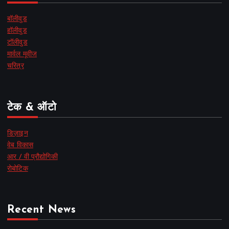
बॉलीवुड
हॉलीवुड
टॉलीवुड
मार्वल मूवीज
चरित्र
टेक & ऑटो
डिज़ाइन
वेब विकास
आर / वी प्रौद्योगिकी
रोबोटिक
Recent News