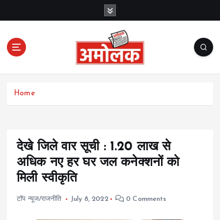
S
k
i
p
t
o
c
Amolak News
o
Home
n
t
e
n
t
देखे जिले वार सूची : 1.20 लाख से
अधिक नए हर घर जल कनेक्शनों को
मिली स्वीकृति
टॉप न्यूज/राजनीति
July 8, 2022
0 Comments