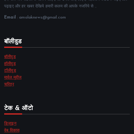
पढ़ाइए और हर खबर देखिये हमारी कलम की आपके नजरिये से ..
Email
: amolaknews@gmail.com
बॉलीवुड
बॉलीवुड
हॉलीवुड
टॉलीवुड
मार्वल मूवीज
चरित्र
टेक & ऑटो
डिज़ाइन
वेब विकास