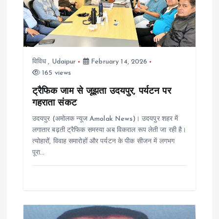
g
a
t
विविध
,
Udaipur
February 14, 2026
165 views
i
ट्रैफिक जाम से जूझता उदयपुर, पर्यटन पर
गहराता संकट
o
उदयपुर (अमोलक न्यूज Amolak News)। उदयपुर शहर में
n
लगातार बढ़ती ट्रैफिक समस्या अब विकराल रूप लेती जा रही है।
त्योहारों, विवाह समारोहों और पर्यटन के पीक सीजन में लगभग
पूरा…