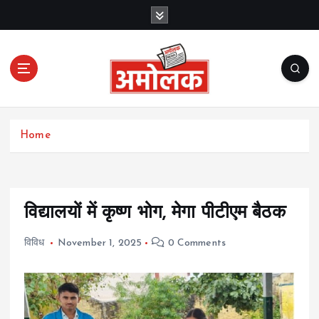
S
k
i
p
t
o
c
Amolak News
o
Home
n
t
e
n
t
विद्यालयों में कृष्ण भोग, मेगा पीटीएम बैठक
विविध
November 1, 2025
0 Comments