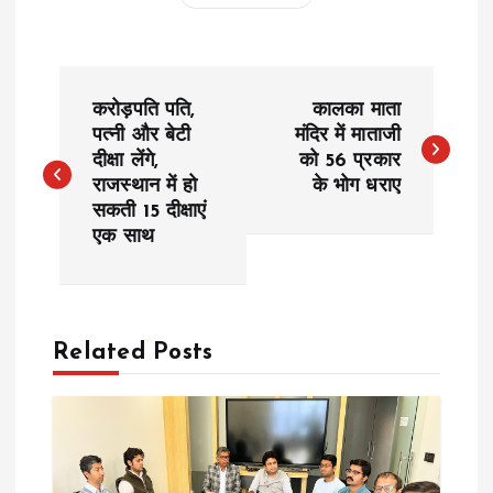
P
करोड़पति पति,
कालका माता
o
पत्नी और बेटी
मंदिर में माताजी
दीक्षा लेंगे,
को 56 प्रकार
राजस्थान में हो
के भोग धराए
s
सकती 15 दीक्षाएं
एक साथ
t
n
a
Related Posts
v
i