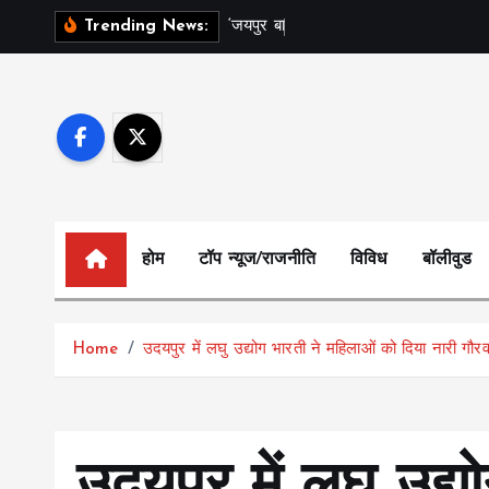
S
‘
ज
य
प
र
ब
ल
म
ह
त
स
Trending News:
k
i
p
t
o
c
o
n
होम
टॉप न्यूज/राजनीति
विविध
बॉलीवुड
t
e
n
Home
उदयपुर में लघु उद्योग भारती ने महिलाओं को दिया नारी गौर
t