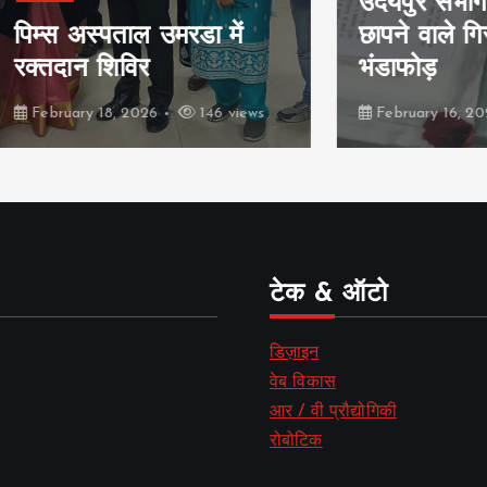
उदयपुर संभाग में जाल
अस्पताल उमरडा में
छापने वाले गिरोह का
न शिविर
भंडाफोड़
ry 18, 2026
146 views
February 16, 2026
201
टेक & ऑटो
डिज़ाइन
वेब विकास
आर / वी प्रौद्योगिकी
रोबोटिक