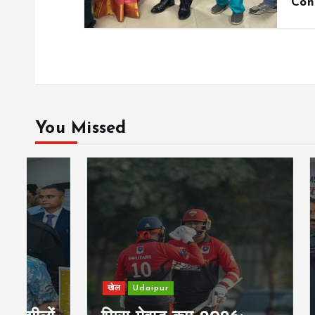
Con
You Missed
खेल
Udaipur
आसपास