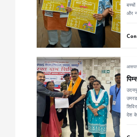
बच्चो
i
और न
g
Con
a
t
आसपा
पिम
i
उदयप
o
उमरडा
शिविर
n
देश क