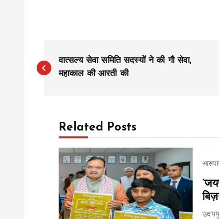
P
वात्सल्य सेवा समिति सदस्यों ने की गौ सेवा,
o
महाकाल की आरती की
s
Related Posts
t
n
आसपा
‘जयप
a
बिज़
v
उदयप