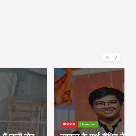
आसपास
Udaipur