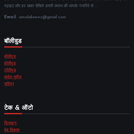
पढ़ाइए और हर खबर देखिये हमारी कलम की आपके नजरिये से ..
Email
: amolaknews@gmail.com
बॉलीवुड
बॉलीवुड
हॉलीवुड
टॉलीवुड
मार्वल मूवीज
चरित्र
टेक & ऑटो
डिज़ाइन
वेब विकास