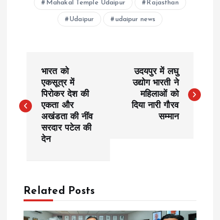
Mahakal Temple Udaipur
Rajasthan
Udaipur
udaipur news
P
भारत को
उदयपुर में लघु
o
एकसूत्र में
उद्योग भारती ने
पिरोकर देश की
महिलाओं को
एकता और
दिया नारी गौरव
s
अखंडता की नींव
सम्मान
सरदार पटेल की
t
देन
n
a
Related Posts
v