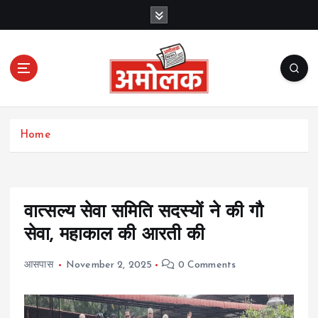
S
k
i
p
t
o
c
Amolak News
o
Home
n
t
e
n
t
वात्सल्य सेवा समिति सदस्यों ने की गौ
सेवा, महाकाल की आरती की
आसपास
November 2, 2025
0 Comments