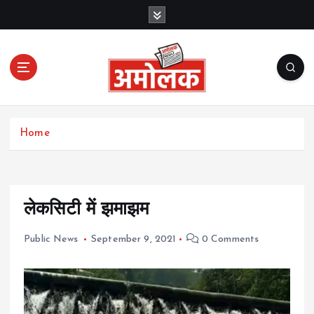
S
k
i
p
t
o
c
Amolak News
o
Home
n
t
e
n
t
लेकसिटी में झमाझम
Public News
September 9, 2021
0 Comments