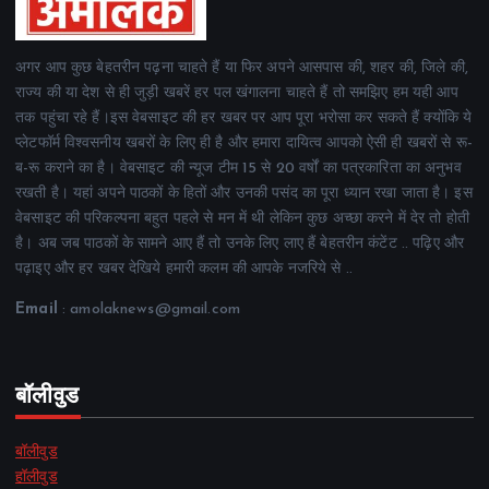
अगर आप कुछ बेहतरीन पढ़ना चाहते हैं या फिर अपने आसपास की, शहर की, जिले की,
राज्य की या देश से ही जुड़ी खबरें हर पल खंगालना चाहते हैं तो समझिए हम यही आप
तक पहुंचा रहे हैं।इस वेबसाइट की हर खबर पर आप पूरा भरोसा कर सकते हैं क्योंकि ये
प्लेटफॉर्म विश्वसनीय खबरों के लिए ही है और हमारा दायित्व आपको ऐसी ही खबरों से रू-
ब-रू कराने का है। वेबसाइट की न्यूज टीम 15 से 20 वर्षों का पत्रकारिता का अनुभव
रखती है। यहां अपने पाठकों के हितों और उनकी पसंद का पूरा ध्यान रखा जाता है। इस
वेबसाइट की परिकल्पना बहुत पहले से मन में थी लेकिन कुछ अच्छा करने में देर तो होती
है। अब जब पाठकों के सामने आए हैं तो उनके लिए लाए हैं बेहतरीन कंटेंट .. पढ़िए और
पढ़ाइए और हर खबर देखिये हमारी कलम की आपके नजरिये से ..
Email
: amolaknews@gmail.com
बॉलीवुड
बॉलीवुड
हॉलीवुड