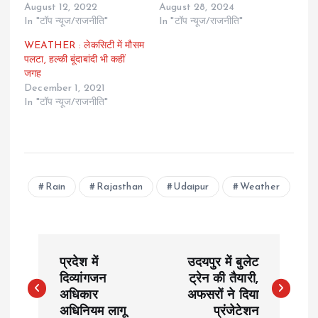
August 12, 2022
August 28, 2024
In "टॉप न्यूज/राजनीति"
In "टॉप न्यूज/राजनीति"
WEATHER : लेकसिटी में मौसम
पलटा, हल्की बूंदाबांदी भी कहीं
जगह
December 1, 2021
In "टॉप न्यूज/राजनीति"
Rain
Rajasthan
Udaipur
Weather
P
प्रदेश में
उदयपुर में बुलेट
o
दिव्यांगजन
ट्रेन की तैयारी,
अधिकार
अफसरों ने दिया
अधिनियम लागू
प्रंजेटेशन