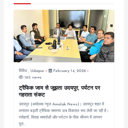
v
i
g
a
t
विविध
,
Udaipur
February 14, 2026
i
165 views
ट्रैफिक जाम से जूझता उदयपुर, पर्यटन पर
o
गहराता संकट
n
उदयपुर (अमोलक न्यूज Amolak News)। उदयपुर शहर में
लगातार बढ़ती ट्रैफिक समस्या अब विकराल रूप लेती जा रही है।
त्योहारों, विवाह समारोहों और पर्यटन के पीक सीजन में लगभग
पूरा…