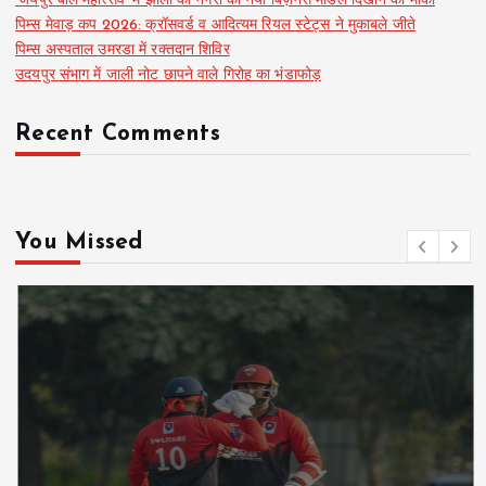
‘जयपुर बाल महोत्सव’ में झीलों की नगरी का नया बिज़नेस मॉडल दिखाने का मौका
पिम्स मेवाड़ कप 2026: क्रॉसवर्ड व आदित्यम रियल स्टेट्स ने मुकाबले जीते
पिम्स अस्पताल उमरडा में रक्तदान शिविर
उदयपुर संभाग में जाली नोट छापने वाले गिरोह का भंडाफोड़
Recent Comments
You Missed