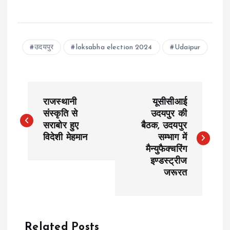
उदयपुर
loksabha election 2024
Udaipur
P
राजस्थानी
यूसीसीआई
o
संस्कृति से
उदयपुर की
सराबोर हुए
बैठक, उदयपुर
विदेशी मेहमान
सम्भाग में
s
मैन्युफैक्चरिंग
इण्डस्ट्रीज
t
जरूरत
n
a
Related Posts