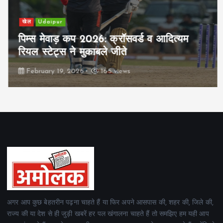
खेल
Udaipur
पिम्स मेवाड़ कप 2026: क्रॉसवर्ड व आदित्यम
रियल स्टेट्स ने मुकाबले जीते
February 19, 2026
165 views
अगर आप कुछ बेहतरीन पढ़ना चाहते हैं या फिर अपने आसपास की, शहर की, जिले की,
राज्य की या देश से ही जुड़ी खबरें हर पल खंगालना चाहते हैं तो समझिए हम यही आप