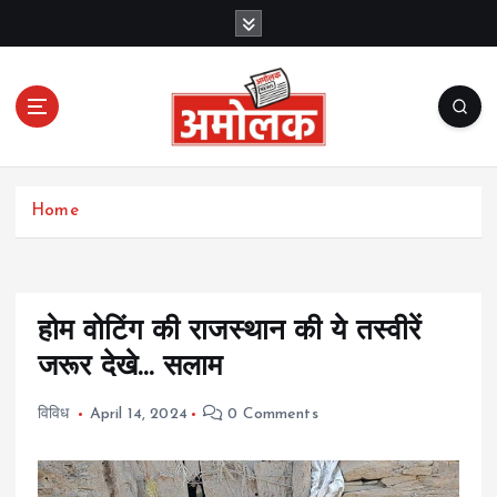
S
k
i
p
t
o
c
Amolak News
o
Home
n
t
e
n
t
होम वोटिंग की राजस्थान की ये तस्वीरें
जरूर देखे… सलाम
विविध
April 14, 2024
0 Comments