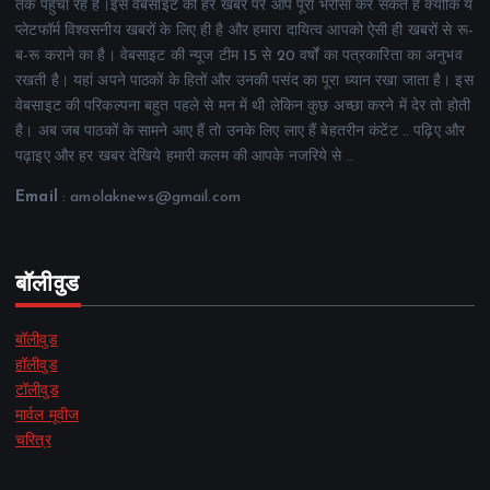
तक पहुंचा रहे हैं।इस वेबसाइट की हर खबर पर आप पूरा भरोसा कर सकते हैं क्योंकि ये
प्लेटफॉर्म विश्वसनीय खबरों के लिए ही है और हमारा दायित्व आपको ऐसी ही खबरों से रू-
ब-रू कराने का है। वेबसाइट की न्यूज टीम 15 से 20 वर्षों का पत्रकारिता का अनुभव
रखती है। यहां अपने पाठकों के हितों और उनकी पसंद का पूरा ध्यान रखा जाता है। इस
वेबसाइट की परिकल्पना बहुत पहले से मन में थी लेकिन कुछ अच्छा करने में देर तो होती
है। अब जब पाठकों के सामने आए हैं तो उनके लिए लाए हैं बेहतरीन कंटेंट .. पढ़िए और
पढ़ाइए और हर खबर देखिये हमारी कलम की आपके नजरिये से ..
Email
: amolaknews@gmail.com
बॉलीवुड
बॉलीवुड
हॉलीवुड
टॉलीवुड
मार्वल मूवीज
चरित्र