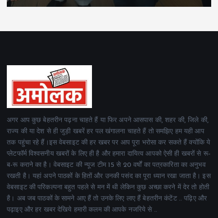
अगर आप कुछ बेहतरीन पढ़ना चाहते हैं या फिर अपने आसपास की, शहर की, जिले की,
राज्य की या देश से ही जुड़ी खबरें हर पल खंगालना चाहते हैं तो समझिए हम यही आप
तक पहुंचा रहे हैं।इस वेबसाइट की हर खबर पर आप पूरा भरोसा कर सकते हैं क्योंकि ये
प्लेटफॉर्म विश्वसनीय खबरों के लिए ही है और हमारा दायित्व आपको ऐसी ही खबरों से रू-
ब-रू कराने का है। वेबसाइट की न्यूज टीम 15 से 20 वर्षों का पत्रकारिता का अनुभव
रखती है। यहां अपने पाठकों के हितों और उनकी पसंद का पूरा ध्यान रखा जाता है। इस
वेबसाइट की परिकल्पना बहुत पहले से मन में थी लेकिन कुछ अच्छा करने में देर तो होती
है। अब जब पाठकों के सामने आए हैं तो उनके लिए लाए हैं बेहतरीन कंटेंट .. पढ़िए और
पढ़ाइए और हर खबर देखिये हमारी कलम की आपके नजरिये से ..