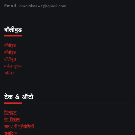
Email
: amolaknews@gmail.com
बॉलीवुड
बॉलीवुड
हॉलीवुड
टॉलीवुड
मार्वल मूवीज
चरित्र
टेक & ऑटो
डिज़ाइन
वेब विकास
आर / वी प्रौद्योगिकी
रोबोटिक