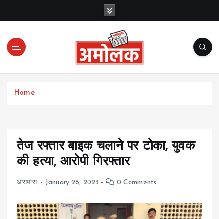
S
k
i
p
t
o
c
Amolak News
o
Home
n
t
e
n
t
तेज रफ्तार बाइक चलाने पर टोका, युवक
की हत्या, आरोपी गिरफ्तार
आसपास
January 26, 2023
0 Comments