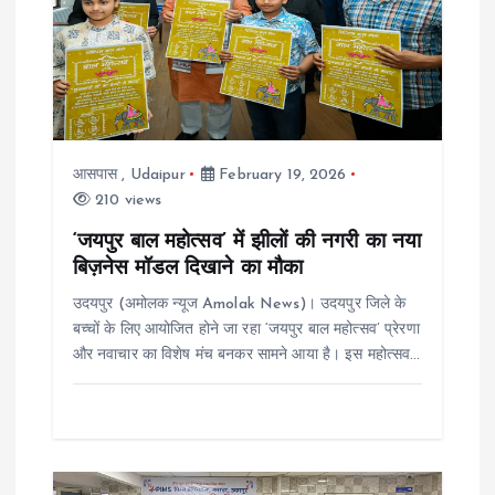
v
i
g
आसपास
,
Udaipur
February 19, 2026
a
210 views
t
‘जयपुर बाल महोत्सव’ में झीलों की नगरी का नया
बिज़नेस मॉडल दिखाने का मौका
i
उदयपुर (अमोलक न्यूज Amolak News)। उदयपुर जिले के
बच्चों के लिए आयोजित होने जा रहा ‘जयपुर बाल महोत्सव’ प्रेरणा
o
और नवाचार का विशेष मंच बनकर सामने आया है। इस महोत्सव…
n