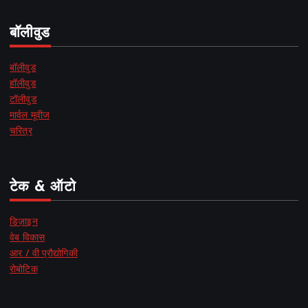
बॉलीवुड
बॉलीवुड
हॉलीवुड
टॉलीवुड
मार्वल मूवीज
चरित्र
टेक & ऑटो
डिज़ाइन
वेब विकास
आर / वी प्रौद्योगिकी
रोबोटिक