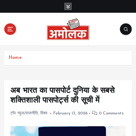
S
k
i
p
t
o
c
Amolak News
o
Home
n
t
e
n
t
अब भारत का पासपोर्ट दुनिया के सबसे
शक्तिशाली पासपोर्ट्स की सूची में
टॉप न्यूज/राजनीति
,
विश्व
February 13, 2026
0 Comments