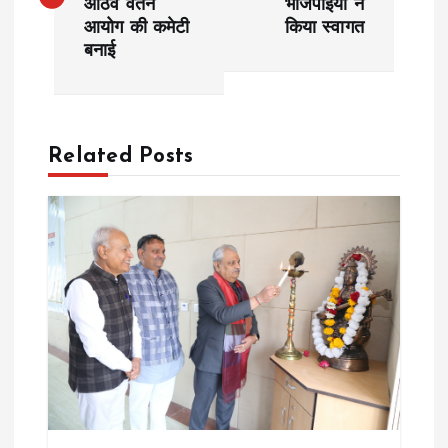
आठवें वेतन
भाजपाईयों ने
s
आयोग की कमेटी
किया स्वागत
बनाई
t
n
a
Related Posts
v
i
g
a
t