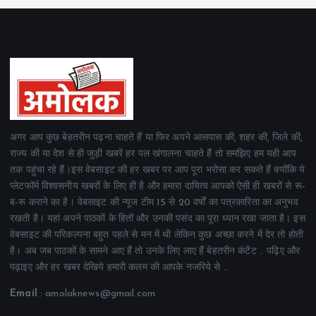
अगर आप कुछ बेहतरीन पढ़ना चाहते हैं या फिर अपने आसपास की, शहर की, जिले की,
राज्य की या देश से ही जुड़ी खबरें हर पल खंगालना चाहते हैं तो समझिए हम यही आप
तक पहुंचा रहे हैं।इस वेबसाइट की हर खबर पर आप पूरा भरोसा कर सकते हैं क्योंकि ये
प्लेटफॉर्म विश्वसनीय खबरों के लिए ही है और हमारा दायित्व आपको ऐसी ही खबरों से रू-
ब-रू कराने का है। वेबसाइट की न्यूज टीम 15 से 20 वर्षों का पत्रकारिता का अनुभव
रखती है। यहां अपने पाठकों के हितों और उनकी पसंद का पूरा ध्यान रखा जाता है। इस
वेबसाइट की परिकल्पना बहुत पहले से मन में थी लेकिन कुछ अच्छा करने में देर तो होती
है। अब जब पाठकों के सामने आए हैं तो उनके लिए लाए हैं बेहतरीन कंटेंट .. पढ़िए और
पढ़ाइए और हर खबर देखिये हमारी कलम की आपके नजरिये से ..
Email
: amolaknews@gmail.com