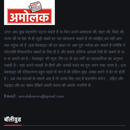
अगर आप कुछ बेहतरीन पढ़ना चाहते हैं या फिर अपने आसपास की, शहर की, जिले की,
राज्य की या देश से ही जुड़ी खबरें हर पल खंगालना चाहते हैं तो समझिए हम यही आप
तक पहुंचा रहे हैं।इस वेबसाइट की हर खबर पर आप पूरा भरोसा कर सकते हैं क्योंकि ये
प्लेटफॉर्म विश्वसनीय खबरों के लिए ही है और हमारा दायित्व आपको ऐसी ही खबरों से रू-
ब-रू कराने का है। वेबसाइट की न्यूज टीम 15 से 20 वर्षों का पत्रकारिता का अनुभव
रखती है। यहां अपने पाठकों के हितों और उनकी पसंद का पूरा ध्यान रखा जाता है। इस
वेबसाइट की परिकल्पना बहुत पहले से मन में थी लेकिन कुछ अच्छा करने में देर तो होती
है। अब जब पाठकों के सामने आए हैं तो उनके लिए लाए हैं बेहतरीन कंटेंट .. पढ़िए और
पढ़ाइए और हर खबर देखिये हमारी कलम की आपके नजरिये से ..
Email
: amolaknews@gmail.com
बॉलीवुड