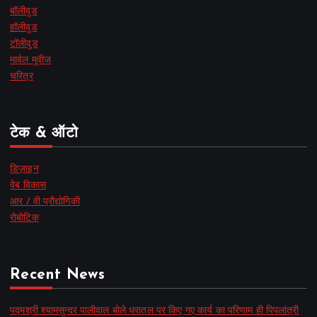
बॉलीवुड
हॉलीवुड
टॉलीवुड
मार्वल मूवीज
चरित्र
टेक & ऑटो
डिज़ाइन
वेब विकास
आर / वी प्रौद्योगिकी
रोबोटिक
Recent News
पद्मश्री श्यामसुन्दर पालीवाल बोले धरातल पर किए गए कार्य का परिणाम ही पिपलांत्री